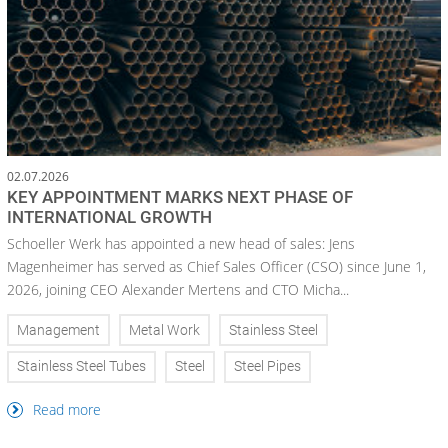
02.07.2026
KEY APPOINTMENT MARKS NEXT PHASE OF
INTERNATIONAL GROWTH
Schoeller Werk has appointed a new head of sales: Jens
Magenheimer has served as Chief Sales Officer (CSO) since June 1,
2026, joining CEO Alexander Mertens and CTO Micha...
Management
Metal Work
Stainless Steel
Stainless Steel Tubes
Steel
Steel Pipes
Read more