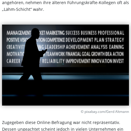
angehören, nehmen ihre älteren Führungskräfte-Kollegen oft als
„Lähm-Schicht“ wahr.
© pixabay.com/Gerd Altmann
Zugegeben diese Online-Befragung war nicht repräsentativ.
Dessen ungeachtet scheint jedoch in vielen Unternehmen ein