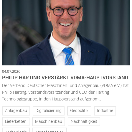
04.07.2026
PHILIP HARTING VERSTÄRKT VDMA-HAUPTVORSTAND
Der Verband Deutscher Maschinen- und Anlagenbau (VDMA e.V.) hat
Philip Harting, Vorstandsvorsitzender und CEO der Harting
Technologiegruppe, in den Hauptvorstand aufgenom...
Anlagenbau
Digitalisierung
Geopolitik
Industrie
Lieferketten
Maschinenbau
Nachhaltigkeit