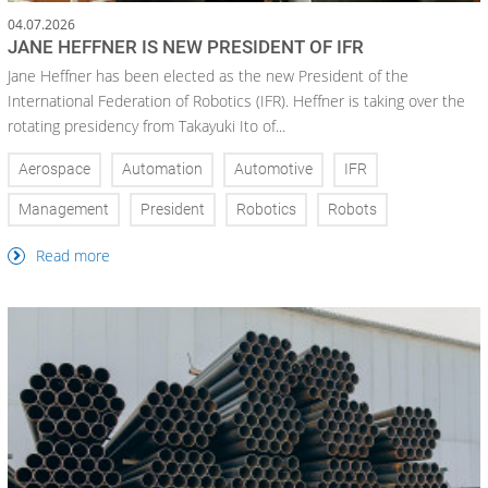
04.07.2026
JANE HEFFNER IS NEW PRESIDENT OF IFR
Jane Heffner has been elected as the new President of the
International Federation of Robotics (IFR). Heffner is taking over the
rotating presidency from Takayuki Ito of...
Aerospace
Automation
Automotive
IFR
Management
President
Robotics
Robots
Read more