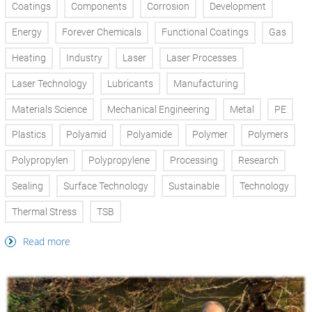
Coatings
Components
Corrosion
Development
Energy
Forever Chemicals
Functional Coatings
Gas
Heating
Industry
Laser
Laser Processes
Laser Technology
Lubricants
Manufacturing
Materials Science
Mechanical Engineering
Metal
PE
Plastics
Polyamid
Polyamide
Polymer
Polymers
Polypropylen
Polypropylene
Processing
Research
Sealing
Surface Technology
Sustainable
Technology
Thermal Stress
TSB
Read more