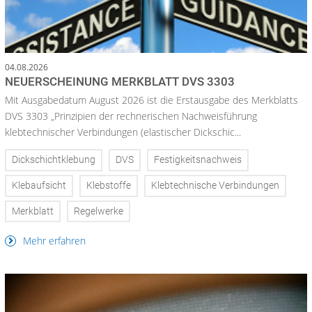
04.08.2026
NEUERSCHEINUNG MERKBLATT DVS 3303
Mit Ausgabedatum August 2026 ist die Erstausgabe des Merkblatts
DVS 3303 „Prinzipien der rechnerischen Nachweisführung
klebtechnischer Verbindungen (elastischer Dickschic...
Dickschichtklebung
DVS
Festigkeitsnachweis
Klebaufsicht
Klebstoffe
Klebtechnische Verbindungen
Merkblatt
Regelwerke
Mehr erfahren