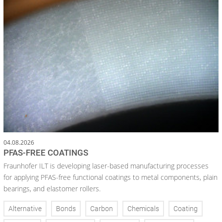
04.08.2026
PFAS-FREE COATINGS
Fraunhofer ILT is developing laser-based manufacturing processes
for applying PFAS-free functional coatings to metal components, plain
bearings, and elastomer rollers.
Alternative
Bonds
Carbon
Chemicals
Coating