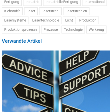
Fertigung
Industrie
Industrielle Fertigung
International
Klebstoffe
Laser
Laserstrahl
Laserstrahlen
Lasersysteme
Lasertechnologie
Licht
Produktion
Produktionsprozesse
Prozesse
Technologie
Werkzeug
Verwandte Artikel