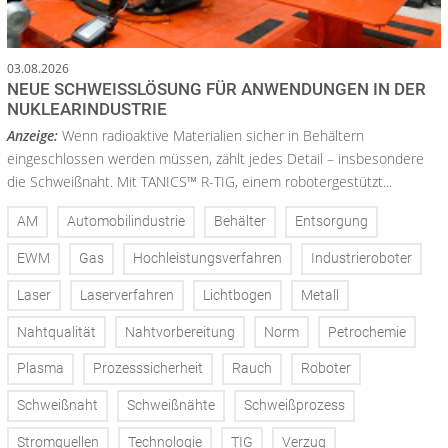
03.08.2026
NEUE SCHWEISSLÖSUNG FÜR ANWENDUNGEN IN DER N
UKLEARINDUSTRIE
Anzeige:
Wenn radioaktive Materialien sicher in Behältern
eingeschlossen werden müssen, zählt jedes Detail – insbesondere
die Schweißnaht. Mit TANICS™ R-TIG, einem robotergestützt...
AM
Automobilindustrie
Behälter
Entsorgung
EWM
Gas
Hochleistungsverfahren
Industrieroboter
Laser
Laserverfahren
Lichtbogen
Metall
Nahtqualität
Nahtvorbereitung
Norm
Petrochemie
Plasma
Prozesssicherheit
Rauch
Roboter
Schweißnaht
Schweißnähte
Schweißprozess
Stromquellen
Technologie
TIG
Verzug