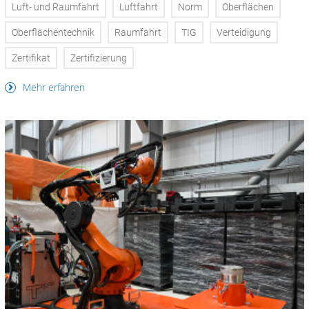
Luft- und Raumfahrt
Luftfahrt
Norm
Oberflächen
Oberflächentechnik
Raumfahrt
TIG
Verteidigung
Zertifikat
Zertifizierung
Mehr erfahren