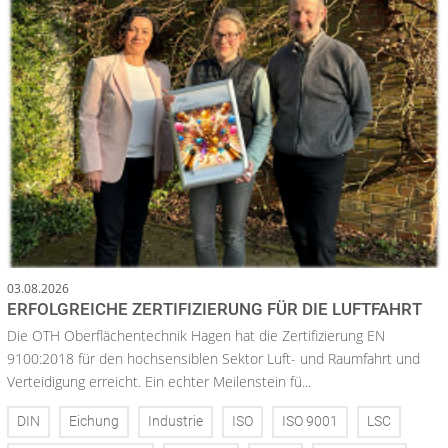
03.08.2026
ERFOLGREICHE ZERTIFIZIERUNG FÜR DIE LUFTFAHRT
Die OTH Oberflächentechnik Hagen hat die Zertifizierung EN
9100:2018 für den hochsensiblen Sektor Luft- und Raumfahrt und
Verteidigung erreicht. Ein echter Meilenstein fü...
DIN
Eichung
Industrie
ISO
ISO 9001
LSC