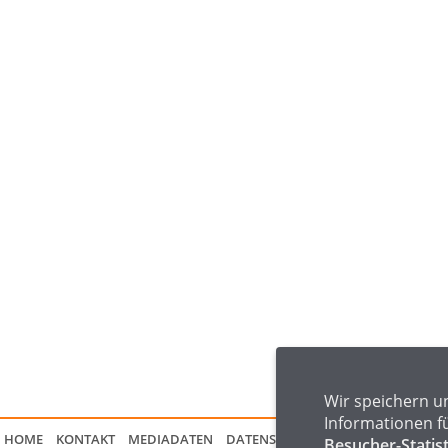
Wir speichern u
Informationen f
HOME
KONTAKT
MEDIADATEN
DATENSCHUTZ
IMPRESSUM
FAQ
Besucher-Statis