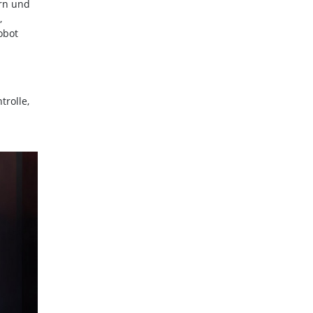
ern und
,
obot
rolle,