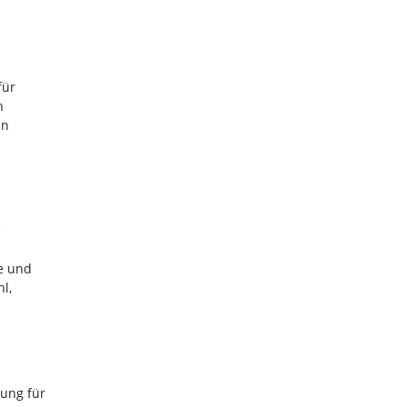
für
h
an
e
e und
l,
sung für