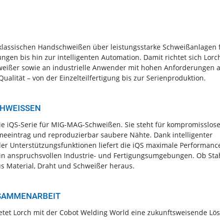
 klassischen Handschweißen über leistungsstarke Schweißanlagen 
gen bis hin zur intelligenten Automation. Damit richtet sich Lorc
weißer sowie an industrielle Anwender mit hohen Anforderungen 
Qualität – von der Einzelteilfertigung bis zur Serienproduktion.
HWEISSEN
die iQS‑Serie für MIG-MAG‑Schweißen. Sie steht für kompromisslos
rmeeintrag und reproduzierbar saubere Nähte. Dank intelligenter
ler Unterstützungsfunktionen liefert die iQS maximale Performanc
tz in anspruchsvollen Industrie- und Fertigungsumgebungen. Ob Stah
us Material, Draht und Schweißer heraus.
USAMMENARBEIT
bietet Lorch mit der Cobot Welding World eine zukunftsweisende Lö