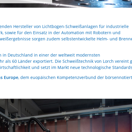
enden Hersteller von Lichtbogen-Schweißanlagen für industrielle
 sowie für den Einsatz in der Automation mit Robotern und
hweißergebnisse sorgen zudem selbstentwickelte Helm- und Brenn
n in Deutschland in einer der weltweit modernsten
r als 60 Länder exportiert. Die Schweißtechnik von Lorch vereint 
rtschaftlichkeit und setzt im Markt neue technologische Standards
ns Europe
, dem euopäischen Kompetenzverbund der börsennotier