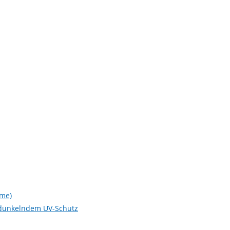
lme)
abdunkelndem UV-Schutz