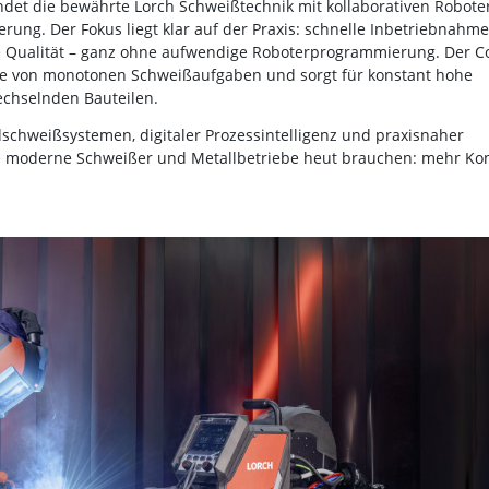
ndet die bewährte Lorch Schweißtechnik mit kollaborativen Robot
rung. Der Fokus liegt klar auf der Praxis: schnelle Inbetriebnahme
re Qualität – ganz ohne aufwendige Roboterprogrammierung. Der C
kräfte von monotonen Schweißaufgaben und sorgt für konstant hohe
echselnden Bauteilen.
schweißsystemen, digitaler Prozessintelligenz und praxisnaher
ie moderne Schweißer und Metallbetriebe heut brauchen: mehr Kont