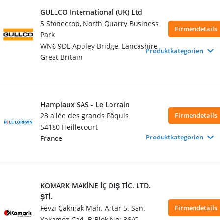
GULLCO International (UK) Ltd
5 Stonecrop, North Quarry Business
Firmendetails
Park
WN6 9DL Appley Bridge, Lancashire
Produktkategorien
Great Britain
Hampiaux SAS - Le Lorrain
23 allée des grands Pâquis
Firmendetails
54180 Heillecourt
Produktkategorien
France
KOMARK MAKİNE İÇ DIŞ TİC. LTD.
ŞTİ.
Fevzi Çakmak Mah. Artar 5. San.
Firmendetails
Yakamoz Cad. B Blok No: 36/C