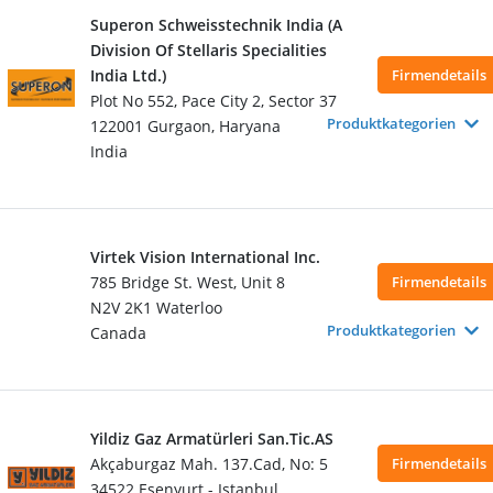
Superon Schweisstechnik India (A
Division Of Stellaris Specialities
India Ltd.)
Firmendetails
Plot No 552, Pace City 2, Sector 37
Produktkategorien
122001 Gurgaon, Haryana
India
Virtek Vision International Inc.
785 Bridge St. West, Unit 8
Firmendetails
N2V 2K1 Waterloo
Produktkategorien
Canada
Yildiz Gaz Armatürleri San.Tic.AS
Akçaburgaz Mah. 137.Cad, No: 5
Firmendetails
34522 Esenyurt - Istanbul