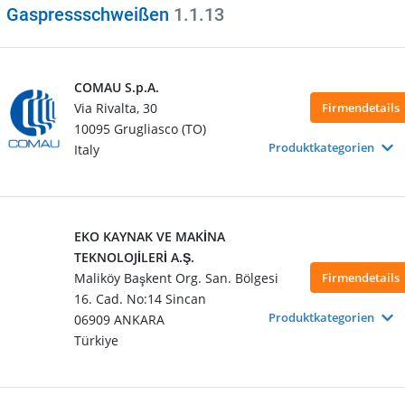
Gaspressschweißen
1.1.13
COMAU S.p.A.
Via Rivalta, 30
Firmendetails
10095 Grugliasco (TO)
Produktkategorien
Italy
EKO KAYNAK VE MAKİNA
TEKNOLOJİLERİ A.Ş.
Maliköy Başkent Org. San. Bölgesi
Firmendetails
16. Cad. No:14 Sincan
Produktkategorien
06909 ANKARA
Türkiye