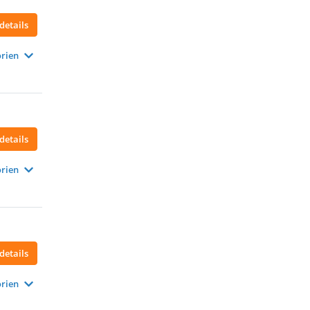
details
rien
details
rien
details
rien