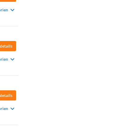
rien
details
rien
details
rien