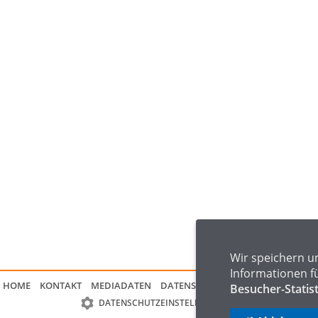
Wir speichern u
Informationen f
HOME
KONTAKT
MEDIADATEN
DATENSCHUTZ
IMPRESSUM
FAQ
Besucher-Statis
DATENSCHUTZEINSTELLUNGEN