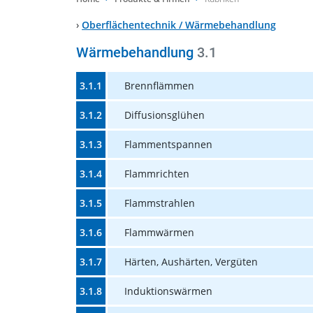
›
Oberflächentechnik / Wärmebehandlung
Wärmebehandlung
3.1
3.1.1
Brennflämmen
3.1.2
Diffusionsglühen
3.1.3
Flammentspannen
3.1.4
Flammrichten
3.1.5
Flammstrahlen
3.1.6
Flammwärmen
3.1.7
Härten, Aushärten, Vergüten
3.1.8
Induktionswärmen