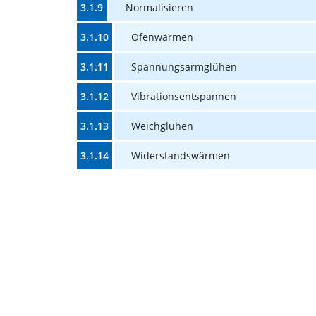
3.1.9
Normalisieren
3.1.10
Ofenwärmen
3.1.11
Spannungsarmglühen
3.1.12
Vibrationsentspannen
3.1.13
Weichglühen
3.1.14
Widerstandswärmen