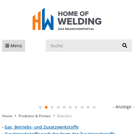
S
Menü
- Anzeige -
Home
Produkte & Firmen
Rubriken
›
Gas, Betriebs- und Zusatzwerkstoffe
›
Zusatzwerkstoffe nach der Form der Zusatzwerkstoffe