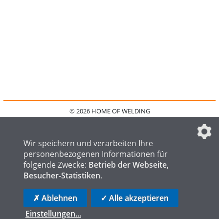
© 2026 HOME OF WELDING
HOME
KONTAKT
MEDIADATEN
DATENSCHUTZ
IMPRESSUM
FAQ
DATENSCHUTZEINSTELLUNGEN
Wir speichern und verarbeiten Ihre
personenbezogenen Informationen für
folgende Zwecke:
Betrieb der Webseite,
Besucher-Statistiken
.
HOME OF STEEL
HOME OF FOUNDRY
HOME OF LOGISTICS
✗ Ablehnen
✓ Alle akzeptieren
Einstellungen
...