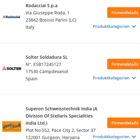
Rodacciai S.p.a
Via Giuseppe Roda, 1
Firmendetails
23842 Bosisio Parini (LC)
Produktkategorien
Italy
Solter Soldadura SL
N°. ESB17245127
Firmendetails
17530 Campdevanol
Produktkategorien
Spain
Superon Schweisstechnik India (A
Division Of Stellaris Specialities
India Ltd.)
Firmendetails
Plot No 552, Pace City 2, Sector 37
Produktkategorien
122001 Gurgaon, Haryana