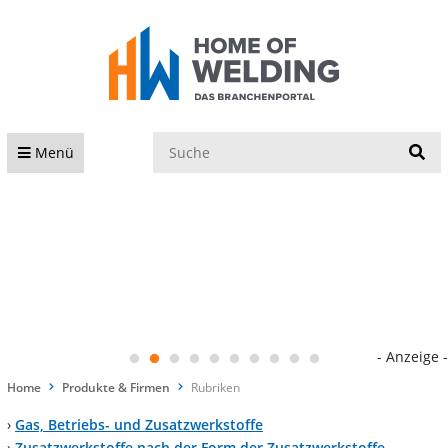
S
Menü
- Anzeige -
Home
Produkte & Firmen
Rubriken
›
Gas, Betriebs- und Zusatzwerkstoffe
›
Zusatzwerkstoffe nach der Form der Zusatzwerkstoffe