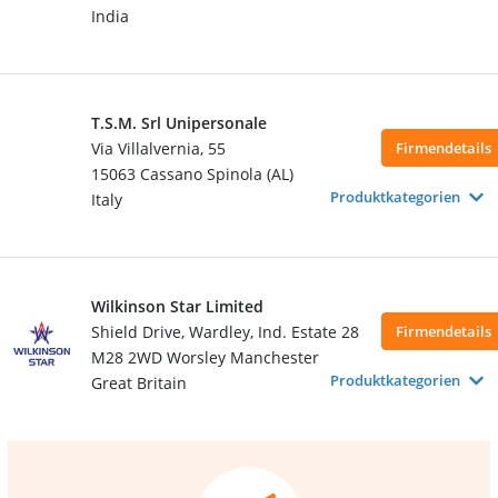
India
T.S.M. Srl Unipersonale
Via Villalvernia, 55
Firmendetails
15063 Cassano Spinola (AL)
Produktkategorien
Italy
Wilkinson Star Limited
Shield Drive, Wardley, Ind. Estate 28
Firmendetails
M28 2WD Worsley Manchester
Produktkategorien
Great Britain