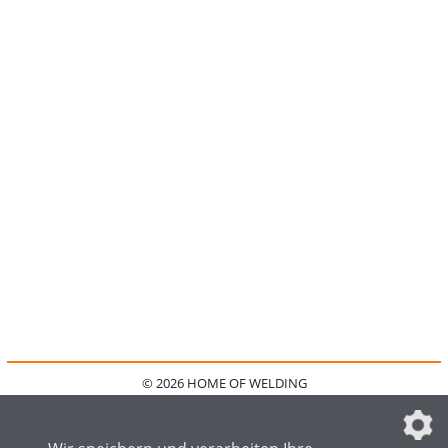
© 2026 HOME OF WELDING
HOME
KONTAKT
MEDIADATEN
DATENSCHUTZ
IMPRESSUM
FAQ
DATENSCHUTZEINSTELLUNGEN