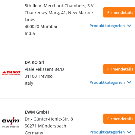
5th floor, Merchant Chambers, S.V.
Thackersey Marg, 41, New Marine
Firmendetails
Lines
Produktkategorien
400020 Mumbai
India
DAIKO Srl
Viale Felissent 84/D
Firmendetails
31100 Treviso
Produktkategorien
Italy
EWM GmbH
Dr.- Günter-Henle-Str. 8
Firmendetails
56271 Mündersbach
Produktkategorien
Germany