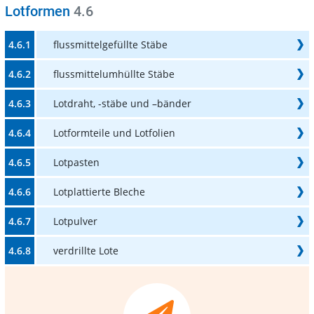
Lotformen
4.6
4.6.1
flussmittelgefüllte Stäbe
4.6.2
flussmittelumhüllte Stäbe
4.6.3
Lotdraht, -stäbe und –bänder
4.6.4
Lotformteile und Lotfolien
4.6.5
Lotpasten
4.6.6
Lotplattierte Bleche
4.6.7
Lotpulver
4.6.8
verdrillte Lote