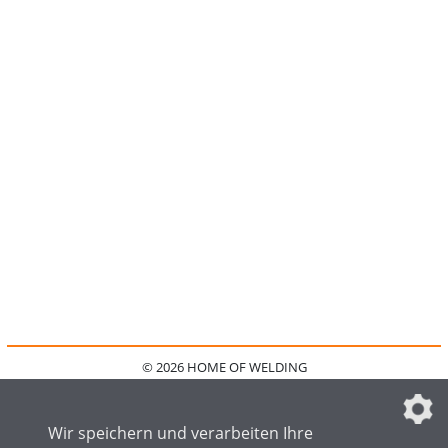
© 2026 HOME OF WELDING
HOME
KONTAKT
MEDIADATEN
DATENSCHUTZ
IMPRESSUM
FAQ
DATENSCHUTZEINSTELLUNGEN
Wir speichern und verarbeiten Ihre