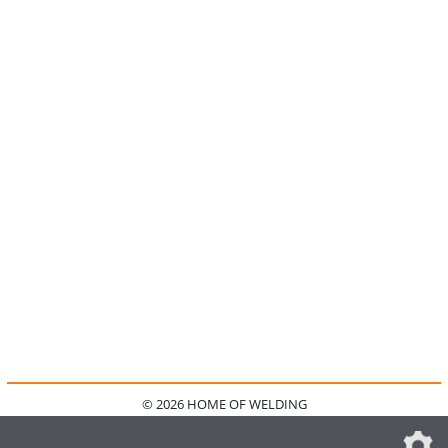
© 2026 HOME OF WELDING
HOME
KONTAKT
MEDIADATEN
DATENSCHUTZ
IMPRESSUM