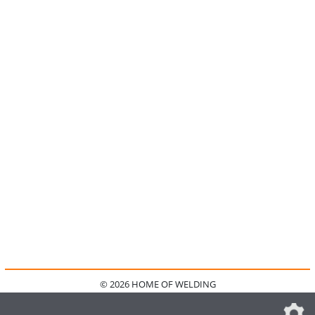
© 2026 HOME OF WELDING
HOME
KONTAKT
MEDIADATEN
DATENSCHUTZ
IMPRESSUM