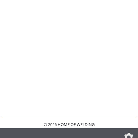
© 2026 HOME OF WELDING
HOME
KONTAKT
MEDIADATEN
DATENSCHUTZ
IMPRESSUM