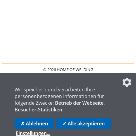
© 2026 HOME OF WELDING
HOME
KONTAKT
MEDIADATEN
DATENSCHUTZ
IMPRESSUM
FAQ
DATENSCHUTZEINSTELLUNGEN
Wir speichern und verarbeiten Ihre
personenbezogenen Informationen für
folgende Zwecke:
Betrieb der Webseite,
Besucher-Statistiken
.
HOME OF STEEL
HOME OF FOUNDRY
HOME OF LOGISTICS
✗ Ablehnen
✓ Alle akzeptieren
Einstellungen
...