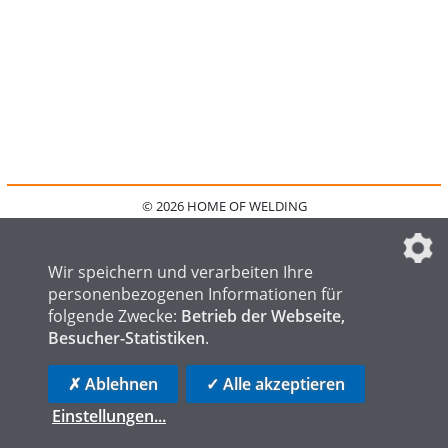
© 2026 HOME OF WELDING
HOME
KONTAKT
MEDIADATEN
DATENSCHUTZ
IMPRESSUM
FAQ
DATENSCHUTZEINSTELLUNGEN
Wir speichern und verarbeiten Ihre
personenbezogenen Informationen für
folgende Zwecke:
Betrieb der Webseite,
Besucher-Statistiken
.
HOME OF STEEL
HOME OF FOUNDRY
HOME OF LOGISTICS
✗ Ablehnen
✓ Alle akzeptieren
Einstellungen
...
die profilschmiede - Internetagentur