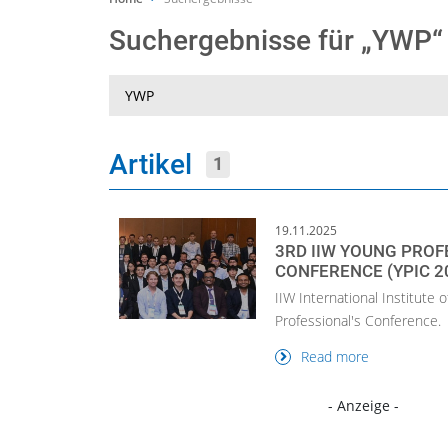
Suchergebnisse für „YWP
Suche
Artikel
1
19.11.2025
3RD IIW YOUNG PROF
CONFERENCE (YPIC 2
IIW International Institute
Professional's Conference.
Read more
- Anzeige -