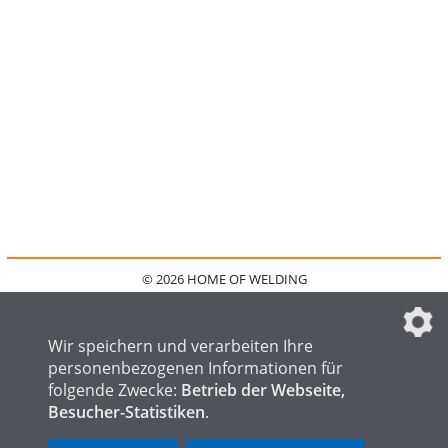
© 2026 HOME OF WELDING
HOME
KONTAKT
MEDIADATEN
DATENSCHUTZ
IMPRESSUM
FAQ
DATENSCHUTZEINSTELLUNGEN
Wir speichern und verarbeiten Ihre
personenbezogenen Informationen für
folgende Zwecke:
Betrieb der Webseite,
Besucher-Statistiken
.
HOME OF STEEL
HOME OF FOUNDRY
HOME OF LOGISTICS