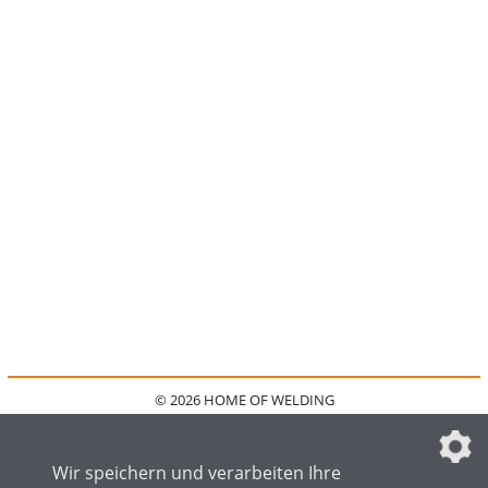
© 2026 HOME OF WELDING
HOME
KONTAKT
MEDIADATEN
DATENSCHUTZ
IMPRESSUM
FAQ
DATENSCHUTZEINSTELLUNGEN
Wir speichern und verarbeiten Ihre