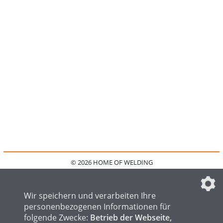
© 2026 HOME OF WELDING
HOME
KONTAKT
MEDIADATEN
DATENSCHUTZ
IMPRESSUM
FAQ
DATENSCHUTZEINSTELLUNGEN
Wir speichern und verarbeiten Ihre
personenbezogenen Informationen für
folgende Zwecke:
Betrieb der Webseite,