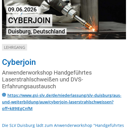
09.06.2026
CYBERJOIN
Duisburg, Deutschland
LEHRGANG
Cyberjoin
Anwenderworkshop Handgeführtes
Laserstrahlschweißen und DVS-
Erfahrungsaustausch
https://www.gsi-slv.de/de/niederlassung/slv-duisburg/aus-
und-weiterbildung/auw/cyberjoin-laserstrahlschweissen?
off=k89IEgCnfM
Die SLV Duisburg lädt zum Anwenderworkshop "Handgeführtes