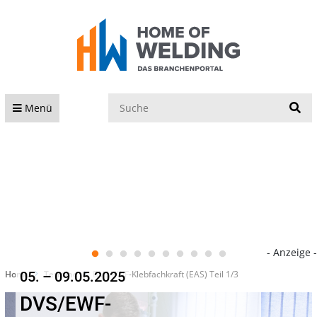
S
Menü
- Anzeige -
Home
Termine
DVS/EWF-Klebfachkraft (EAS) Teil 1/3
05. – 09.05.2025
DVS/EWF-