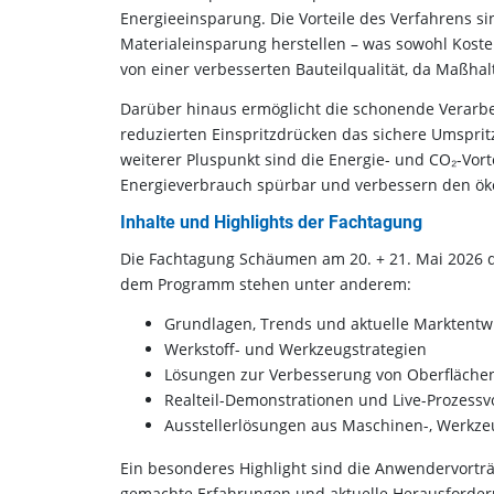
Energieeinsparung. Die Vorteile des Verfahrens sind
Materialeinsparung herstellen – was sowohl Koste
von einer verbesserten Bauteilqualität, da Maßhalt
Darüber hinaus ermöglicht die schonende Verarbei
reduzierten Einspritzdrücken das sichere Umspritz
weiterer Pluspunkt sind die Energie- und CO₂-Vort
Energieverbrauch spürbar und verbessern den ök
Inhalte und Highlights der Fachtagung
Die Fachtagung Schäumen am 20. + 21. Mai 2026 d
dem Programm stehen unter anderem:
Grundlagen, Trends und aktuelle Marktentw
Werkstoff- und Werkzeugstrategien
Lösungen zur Verbesserung von Oberflächen
Realteil-Demonstrationen und Live-Prozess
Ausstellerlösungen aus Maschinen-, Werkze
Ein besonderes Highlight sind die Anwendervorträge 
gemachte Erfahrungen und aktuelle Herausforder