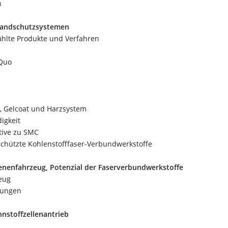
n
randschutzsystemen
hlte Produkte und Verfahren
 Quo
, Gelcoat und Harzsystem
igkeit
ative zu SMC
schützte Kohlenstofffaser-Verbundwerkstoffe
enenfahrzeug, Potenzial der Faserverbundwerkstoffe
eug
klungen
nstoffzellenantrieb