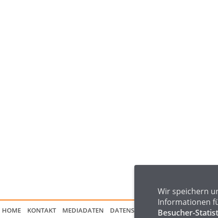
Wir speichern u
Informationen f
HOME
KONTAKT
MEDIADATEN
DATENSCHUTZ
IMPRESSUM
FAQ
Besucher-Statis