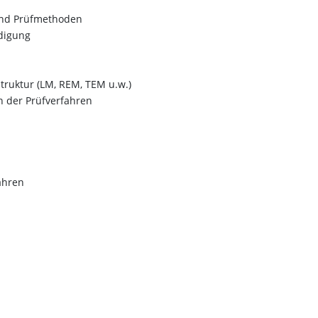
nd Prüfmethoden
digung
truktur (LM, REM, TEM u.w.)
h der Prüfverfahren
ahren