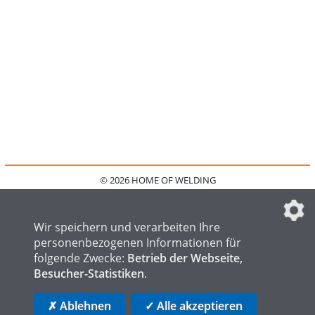
© 2026 HOME OF WELDING
HOME
KONTAKT
MEDIADATEN
DATENSCHUTZ
IMPRESSUM
FAQ
DATENSCHUTZEINSTELLUNGEN
Wir speichern und verarbeiten Ihre
personenbezogenen Informationen für
folgende Zwecke:
Betrieb der Webseite,
Besucher-Statistiken
.
HOME OF STEEL
HOME OF FOUNDRY
HOME OF LOGISTICS
✗ Ablehnen
✓ Alle akzeptieren