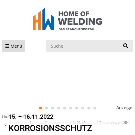
S
Menü
- Anzeige -
15. – 16.11.2022
Home
Termine
Korrosionsschutz von Stahlbauwerken in Neubau und Bestand nach DIN
KORROSIONSSCHUTZ
EN ISO 12944