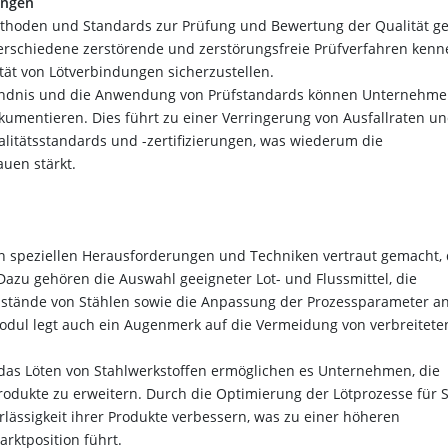
ungen
ethoden und Standards zur Prüfung und Bewertung der Qualität ge
rschiedene zerstörende und zerstörungsfreie Prüfverfahren kenn
lität von Lötverbindungen sicherzustellen.
ndnis und die Anwendung von Prüfstandards können Unternehme
okumentieren. Dies führt zu einer Verringerung von Ausfallraten u
litätsstandards und -zertifizierungen, was wiederum die
uen stärkt.
speziellen Herausforderungen und Techniken vertraut gemacht, 
Dazu gehören die Auswahl geeigneter Lot- und Flussmittel, die
tände von Stählen sowie die Anpassung der Prozessparameter an
Modul legt auch ein Augenmerk auf die Vermeidung von verbreitete
das Löten von Stahlwerkstoffen ermöglichen es Unternehmen, die
rodukte zu erweitern. Durch die Optimierung der Lötprozesse für S
ässigkeit ihrer Produkte verbessern, was zu einer höheren
rktposition führt.