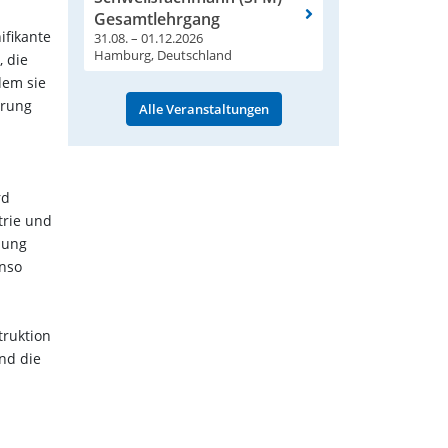
Gesamtlehrgang
ifikante
31.08. – 01.12.2026
Hamburg, Deutschland
, die
dem sie
erung
Alle Veranstaltungen
rd
trie und
dung
enso
truktion
nd die