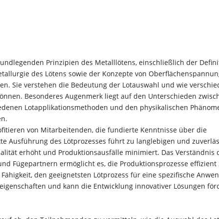
undlegenden Prinzipien des Metalllötens, einschließlich der Defini
Metallurgie des Lötens sowie der Konzepte von Oberflächenspannun
ten. Sie verstehen die Bedeutung der Lotauswahl und wie verschi
können. Besonderes Augenmerk liegt auf den Unterschieden zwisc
iedenen Lotapplikationsmethoden und den physikalischen Phänom
en.
tieren von Mitarbeitenden, die fundierte Kenntnisse über die
kte Ausführung des Lötprozesses führt zu langlebigen und zuverlä
ität erhöht und Produktionsausfälle minimiert. Das Verständnis 
nd Fügepartnern ermöglicht es, die Produktionsprozesse effizient
 Fähigkeit, den geeignetsten Lötprozess für eine spezifische Anw
eigenschaften und kann die Entwicklung innovativer Lösungen för