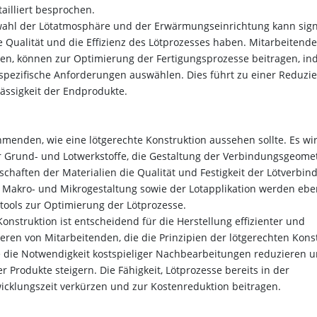
illiert besprochen.
wahl der Lötatmosphäre und der Erwärmungseinrichtung kann sign
 Qualität und die Effizienz des Lötprozesses haben. Mitarbeitende
zen, können zur Optimierung der Fertigungsprozesse beitragen, in
spezifische Anforderungen auswählen. Dies führt zu einer Reduzi
ässigkeit der Endprodukte.
hmenden, wie eine lötgerechte Konstruktion aussehen sollte. Es wi
er Grund- und Lotwerkstoffe, die Gestaltung der Verbindungsgeome
chaften der Materialien die Qualität und Festigkeit der Lötverbin
 Makro- und Mikrogestaltung sowie der Lotapplikation werden eb
stools zur Optimierung der Lötprozesse.
onstruktion ist entscheidend für die Herstellung effizienter und
eren von Mitarbeitenden, die die Prinzipien der lötgerechten Kons
die Notwendigkeit kostspieliger Nachbearbeitungen reduzieren u
r Produkte steigern. Die Fähigkeit, Lötprozesse bereits in der
icklungszeit verkürzen und zur Kostenreduktion beitragen.