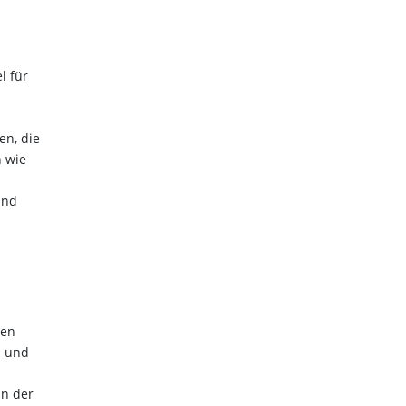
l für
en, die
n wie
und
ten
l und
in der