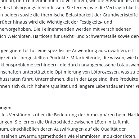
darauf ab, den Teilnehmenden zu vermitteln, wie die Auswahl des Lo
 des Lötvorgangs beeinflussen. Sie lernen, wie die Verträglichkeit 
n beiden sowie die thermische Belastbarkeit der Grundwerkstoffe 
über hinaus wird die Wichtigkeit der Festigkeits- und
g hervorgehoben. Die Teilnehmenden werden mit verschiedenen
lich Weichloten, Hartloten für Leicht- und Schwermetalle sowie de
as geeignete Lot für eine spezifische Anwendung auszuwählen, ist
gkeit der hergestellten Produkte. Mitarbeitende, die wissen, wie L
duktionsprobleme verhindern, die durch unangemessene Lotauswah
enschaften unterstützt die Optimierung von Lötprozessen, was zu e
ussraten führt. Unternehmen, die in der Lage sind, ihre Produkte
nnen sich durch höhere Qualität und längere Lebensdauer ihrer P
ungen
iefes Verständnis über die Bedeutung der Atmosphären beim Hartl
gen. Sie lernen die Unterschiede zwischen Löten in Luft mit
uum, einschließlich deren Auswirkungen auf die Qualität der
 einzelnen Erwärmungsmethoden wie Flammlöten, Induktionslöten,