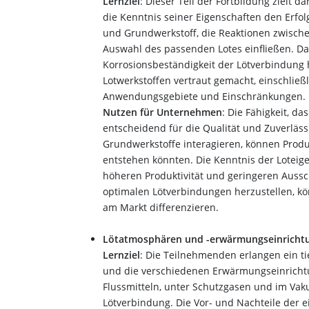
Lernziel
: Dieser Teil der Fortbildung zielt 
die Kenntnis seiner Eigenschaften den Erfolg
und Grundwerkstoff, die Reaktionen zwische
Auswahl des passenden Lotes einfließen. Dar
Korrosionsbeständigkeit der Lötverbindun
Lotwerkstoffen vertraut gemacht, einschließ
Anwendungsgebiete und Einschränkungen.
Nutzen für Unternehmen
: Die Fähigkeit, d
entscheidend für die Qualität und Zuverlässi
Grundwerkstoffe interagieren, können Pro
entstehen könnten. Die Kenntnis der Loteig
höheren Produktivität und geringeren Aussch
optimalen Lötverbindungen herzustellen, kö
am Markt differenzieren.
Lötatmosphären und -erwärmungseinricht
Lernziel
: Die Teilnehmenden erlangen ein t
und die verschiedenen Erwärmungseinrichtun
Flussmitteln, unter Schutzgasen und im Vak
Lötverbindung. Die Vor- und Nachteile der