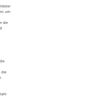
löteter
en, um
n die
nd
die
 die
n
tahl