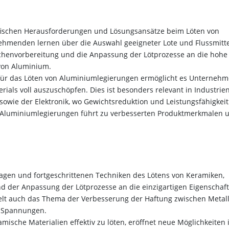
fischen Herausforderungen und Lösungsansätze beim Löten von
ehmenden lernen über die Auswahl geeigneter Lote und Flussmitte
chenvorbereitung und die Anpassung der Lötprozesse an die hohe
von Aluminium.
für das Löten von Aluminiumlegierungen ermöglicht es Unternehm
erials voll auszuschöpfen. Dies ist besonders relevant in Industrie
owie der Elektronik, wo Gewichtsreduktion und Leistungsfähigkeit
n Aluminiumlegierungen führt zu verbesserten Produktmerkmalen 
agen und fortgeschrittenen Techniken des Lötens von Keramiken,
nd der Anpassung der Lötprozesse an die einzigartigen Eigenschaf
lt auch das Thema der Verbesserung der Haftung zwischen Metal
r Spannungen.
amische Materialien effektiv zu löten, eröffnet neue Möglichkeiten 