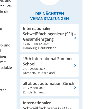
tes und
von Lot-
in die
DIE NÄCHSTEN
VERANSTALTUNGEN
Internationaler
ren
Schweißfachingenieur (SFI) –
Gesamtlehrgang
17.07. – 08.12.2026
ot- und
Hamburg, Deutschland
l
iner
15th International Summer
 mit
School
rodukte
24. – 28.08.2026
Dresden, Deutschland
all about automation Zürich
26. – 27.08.2026
öten
Zürich, Schweiz
Internationaler
Schweißfachmann (SFM) –