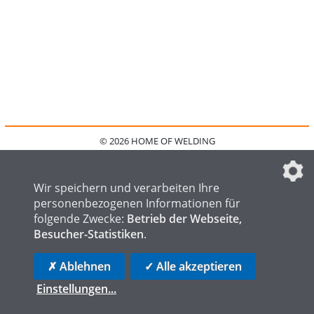
© 2026 HOME OF WELDING
HOME
KONTAKT
MEDIADATEN
DATENSCHUTZ
IMPRESSUM
FAQ
DATENSCHUTZEINSTELLUNGEN
Wir speichern und verarbeiten Ihre
personenbezogenen Informationen für
folgende Zwecke:
Betrieb der Webseite,
Besucher-Statistiken
.
HOME OF STEEL
HOME OF FOUNDRY
HOME OF LOGISTICS
✗ Ablehnen
✓ Alle akzeptieren
Einstellungen
...
die profilschmiede - Internetagentur