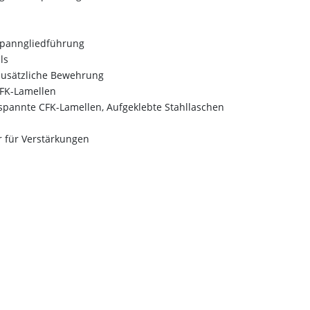
Spanngliedführung
ls
zusätzliche Bewehrung
CFK-Lamellen
spannte CFK-Lamellen, Aufgeklebte Stahllaschen
 für Verstärkungen