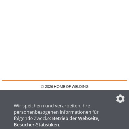
© 2026 HOME OF WELDING
HOME
KONTAKT
MEDIADATEN
DATENSCHUTZ
IMPRESSUM
FAQ
DATENSCHUTZEINSTELLUNGEN
Wir speichern und verarbeiten Ihre
personenbezogenen Informationen für
folgende Zwecke:
Betrieb der Webseite,
Besucher-Statistiken
.
HOME OF STEEL
HOME OF FOUNDRY