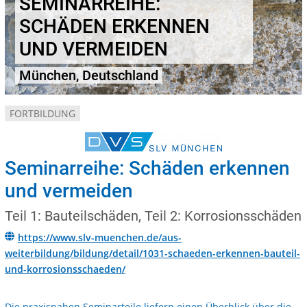
SEMINARREIHE:
SCHÄDEN ERKENNEN
UND VERMEIDEN
München, Deutschland
FORTBILDUNG
Seminarreihe: Schäden erkennen
und vermeiden
Teil 1: Bauteilschäden, Teil 2: Korrosionsschäden
https://www.slv-muenchen.de/aus-
weiterbildung/bildung/detail/1031-schaeden-erkennen-bauteil-
und-korrosionsschaeden/
Die praxisnahen Seminarteile liefern einen Überblick über die