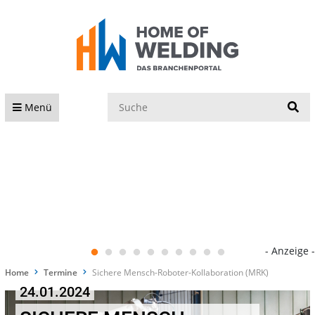
S
Menü
- Anzeige -
Home
Termine
Sichere Mensch-Roboter-Kollaboration (MRK)
24.01.2024