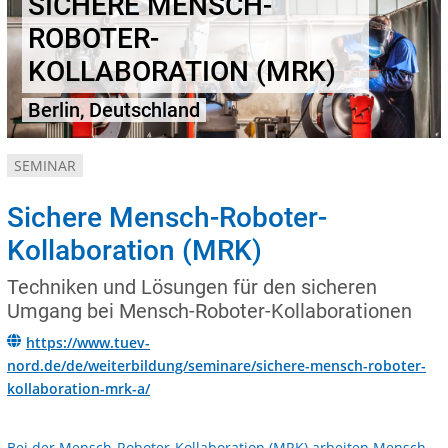
SICHERE MENSCH-
ROBOTER-
KOLLABORATION (MRK)
Berlin, Deutschland
SEMINAR
Sichere Mensch-Roboter-
Kollaboration (MRK)
Techniken und Lösungen für den sicheren
Umgang bei Mensch-Roboter-Kollaborationen
https://www.tuev-
nord.de/de/weiterbildung/seminare/sichere-mensch-roboter-
kollaboration-mrk-a/
Bei der Mensch-Roboter-Kollaboration (MRK) arbeiten Mensch