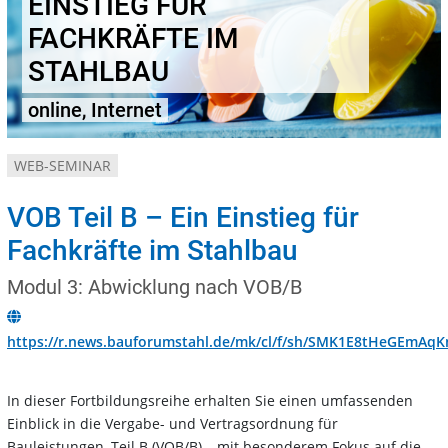
EINSTIEG FÜR
FACHKRÄFTE IM
STAHLBAU
online, Internet
WEB-SEMINAR
VOB Teil B – Ein Einstieg für
Fachkräfte im Stahlbau
Modul 3: Abwicklung nach VOB/B
https://r.news.bauforumstahl.de/mk/cl/f/sh/SMK1E8tHeGEmAq
In dieser Fortbildungsreihe erhalten Sie einen umfassenden
Einblick in die Vergabe- und Vertragsordnung für
Bauleistungen, Teil B (VOB/B) – mit besonderem Fokus auf die