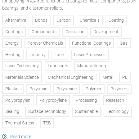
for applying PFAS-free functional coatings to metal components, plain
bearings, and elastomer rollers.
Alternative
Bonds
Carbon
Chemicals
Coating
Coatings
Components
Corrosion
Development
Energy
Forever Chemicals
Functional Coatings
Gas
Heating
Industry
Laser
Laser Processes
Laser Technology
Lubricants
Manufacturing
Materials Science
Mechanical Engineering
Metal
PE
Plastics
Polyamid
Polyamide
Polymer
Polymers
Polypropylen
Polypropylene
Processing
Research
Sealing
Surface Technology
Sustainable
Technology
Thermal Stress
TSB
Read more