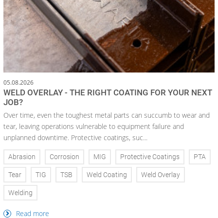
05.08.2026
WELD OVERLAY - THE RIGHT COATING FOR YOUR NEXT
JOB?
Over time, even the toughest metal parts can succumb to wear and
tear, leaving operations vulnerable to equipment failure and
unplanned downtime. Protective coatings, suc...
Abrasion
Corrosion
MIG
Protective Coatings
PTA
Tear
TIG
TSB
Weld Coating
Weld Overlay
Welding
Read more