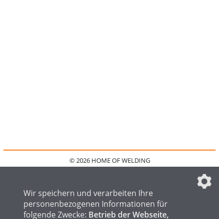
© 2026 HOME OF WELDING
HOME
KONTAKT
MEDIADATEN
DATENSCHUTZ
IMPRESSUM
FAQ
DATENSCHUTZEINSTELLUNGEN
Wir speichern und verarbeiten Ihre
personenbezogenen Informationen für
folgende Zwecke:
Betrieb der Webseite,