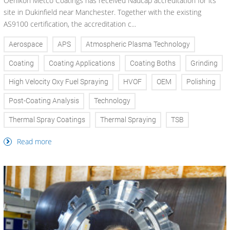
Oerlikon Metco Coatings has received Nadcap accreditation for its
site in Dukinfield near Manchester. Together with the existing
AS9100 certification, the accreditation c...
Aerospace
APS
Atmospheric Plasma Technology
Coating
Coating Applications
Coating Boths
Grinding
High Velocity Oxy Fuel Spraying
HVOF
OEM
Polishing
Post-Coating Analysis
Technology
Thermal Spray Coatings
Thermal Spraying
TSB
Read more