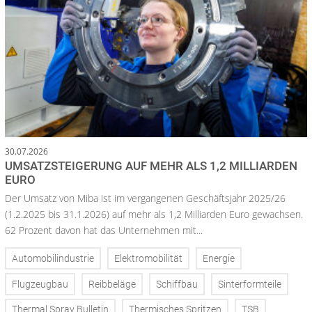
30.07.2026
UMSATZSTEIGERUNG AUF MEHR ALS 1,2 MILLIARDEN
EURO
Der Umsatz von Miba ist im vergangenen Geschäftsjahr 2025/26
(1.2.2025 bis 31.1.2026) auf mehr als 1,2 Milliarden Euro gewachsen.
62 Prozent davon hat das Unternehmen mit...
Automobilindustrie
Elektromobilität
Energie
Flugzeugbau
Reibbeläge
Schiffbau
Sinterformteile
Thermal Spray Bulletin
Thermisches Spritzen
TSB