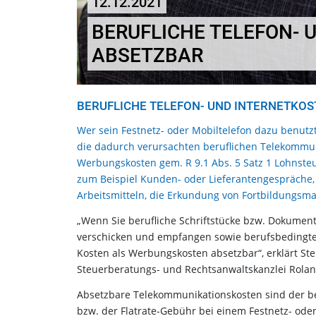
12.12.2021
BERUFLICHE TELEFON- 
ABSETZBAR
BERUFLICHE TELEFON- UND INTERNETKO
Wer sein Festnetz- oder Mobiltelefon dazu benut
die dadurch verursachten beruflichen Telekommu
Werbungskosten gem. R 9.1 Abs. 5 Satz 1 Lohnsteue
zum Beispiel Kunden- oder Lieferantengespräche, 
Arbeitsmitteln, die Erkundung von Fortbildungsm
„Wenn Sie berufliche Schriftstücke bzw. Dokument
verschicken und empfangen sowie berufsbedingte
Kosten als Werbungskosten absetzbar“, erklärt St
Steuerberatungs- und Rechtsanwaltskanzlei Roland
Absetzbare Telekommunikationskosten sind der b
bzw. der Flatrate-Gebühr bei einem Festnetz- oder