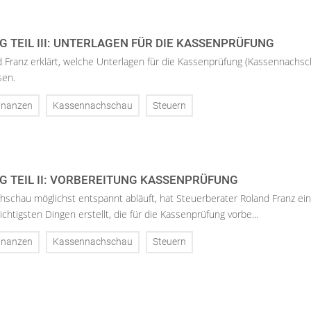
 TEIL III: UNTERLAGEN FÜR DIE KASSENPRÜFUNG
 Franz erklärt, welche Unterlagen für die Kassenprüfung (Kassennachsc
sen.
inanzen
Kassennachschau
Steuern
 TEIL II: VORBEREITUNG KASSENPRÜFUNG
schau möglichst entspannt abläuft, hat Steuerberater Roland Franz ei
chtigsten Dingen erstellt, die für die Kassenprüfung vorbe...
inanzen
Kassennachschau
Steuern