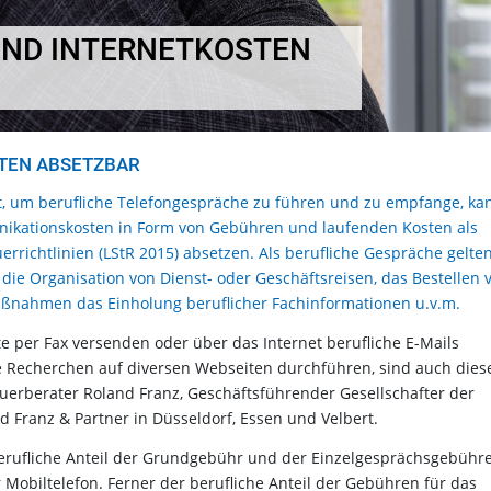
UND INTERNETKOSTEN
STEN ABSETZBAR
zt, um berufliche Telefongespräche zu führen und zu empfange, ka
nikationskosten in Form von Gebühren und laufenden Kosten als
rrichtlinien (LStR 2015) absetzen. Als berufliche Gespräche gelte
die Organisation von Dienst- oder Geschäftsreisen, das Bestellen 
aßnahmen das Einholung beruflicher Fachinformationen u.v.m.
e per Fax versenden oder über das Internet berufliche E-Mails
 Recherchen auf diversen Webseiten durchführen, sind auch dies
euerberater Roland Franz, Geschäftsführender Gesellschafter der
 Franz & Partner in Düsseldorf, Essen und Velbert.
erufliche Anteil der Grundgebühr und der Einzelgesprächsgebühr
 Mobiltelefon. Ferner der berufliche Anteil der Gebühren für das