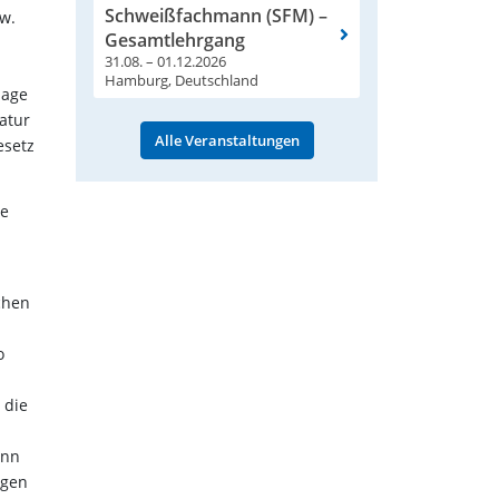
Schweißfachmann (SFM) –
zw.
Gesamtlehrgang
31.08. – 01.12.2026
Hamburg, Deutschland
lage
atur
Alle Veranstaltungen
esetz
ie
chen
o
 die
ann
ägen