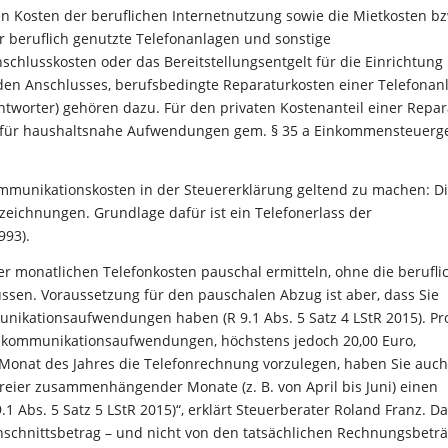
en Kosten der beruflichen Internetnutzung sowie die Mietkosten b
 beruflich genutzte Telefonanlagen und sonstige
schlusskosten oder das Bereitstellungsentgelt für die Einrichtung
en Anschlusses, berufsbedingte Reparaturkosten einer Telefonan
eantworter) gehören dazu. Für den privaten Kostenanteil einer Repar
 für haushaltsnahe Aufwendungen gem. § 35 a Einkommensteuerg
ommunikationskosten in der Steuererklärung geltend zu machen: D
ichnungen. Grundlage dafür ist ein Telefonerlass der
993).
er monatlichen Telefonkosten pauschal ermitteln, ohne die berufli
sen. Voraussetzung für den pauschalen Abzug ist aber, dass Sie
nikationsaufwendungen haben (R 9.1 Abs. 5 Satz 4 LStR 2015). Pr
lekommunikationsaufwendungen, höchstens jedoch 20,00 Euro,
Monat des Jahres die Telefonrechnung vorzulegen, haben Sie auch
reier zusammenhängender Monate (z. B. von April bis Juni) einen
1 Abs. 5 Satz 5 LStR 2015)“, erklärt Steuerberater Roland Franz. D
hschnittsbetrag – und nicht von den tatsächlichen Rechnungsbetr