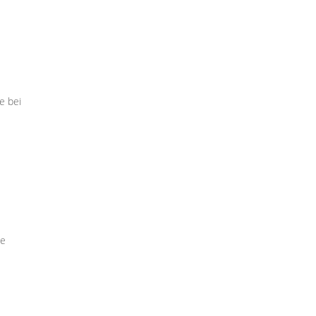
e bei
le