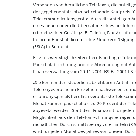
Versenden von beruflichen Telefaxen, die anteilig
der gegebenenfalls abzuschreibende Kaufpreis für
Telekommunikationsgeräte. Auch die anteiligen An
eines neuen oder die Übernahme eines bestehend
oder einzelner Geräte (z. B. Telefon, Fax, Anrufb
in Ihrem Haushalt kommt eine Steuerermäßigung
(EStG) in Betracht.
Es gibt zwei Möglichkeiten, berufsbedingte Telek
Pauschalabrechnung und die Abrechnung mit Aufze
Finanzverwaltung vom 20.11.2001, BStBI. 2001 I S. 
„Sie können den steuerlich abziehbaren Anteil Ihr
Telefongespräche im Einzelnen nachweisen zu müs
erfahrungsgemäß beruflich veranlasste Telekommu
Monat können pauschal bis zu 20 Prozent der Te
abgesetzt werden. Statt dem Finanzamt für jeden 
Möglichkeit, aus den Telefonrechnungsbeträgen d
monatlichen Durchschnittsbetrag zu ermitteln (R 9.
wird für jeden Monat des Jahres von diesem Durc