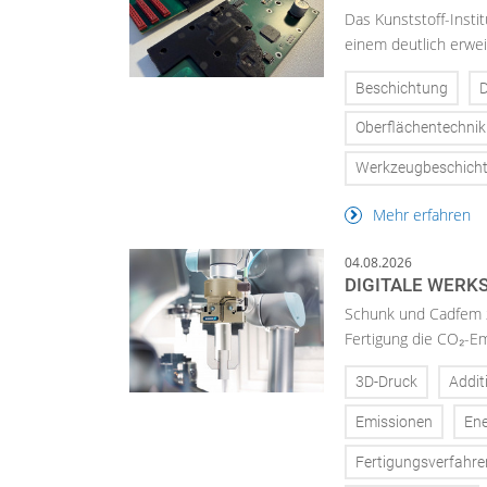
Das Kunststoff-Insti
einem deutlich erwei
Beschichtung
D
Oberflächentechnik
Werkzeugbeschich
Mehr erfahren
04.08.2026
DIGITALE WERK
Schunk und Cadfem ze
Fertigung die CO₂-E
3D-Druck
Addit
Emissionen
Ene
Fertigungsverfahre