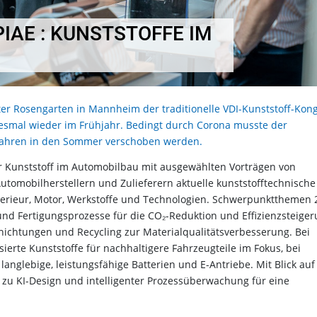
AE : KUNSTSTOFFE IM
er Rosengarten in Mannheim der traditionelle VDI-Kunststoff-Kon
 diesmal wieder im Frühjahr. Bedingt durch Corona musste der
 Jahren in den Sommer verschoben werden.
für Kunststoff im Automobilbau mit ausgewählten Vorträgen von
utomobilherstellern und Zulieferern aktuelle kunststofftechnische
terieur, Motor, Werkstoffe und Technologien. Schwerpunktthemen 
und Fertigungsprozesse für die CO₂-Reduktion und Effizienzsteige
hichtungen und Recycling zur Materialqualitätsverbesserung. Bei
ierte Kunststoffe für nachhaltigere Fahrzeugteile im Fokus, bei
anglebige, leistungsfähige Batterien und E-Antriebe. Mit Blick auf
e zu KI-Design und intelligenter Prozessüberwachung für eine