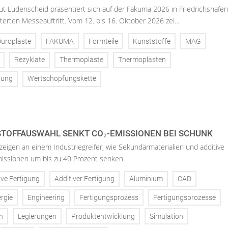
tut Lüdenscheid präsentiert sich auf der Fakuma 2026 in Friedrichshafen
terten Messeauftritt. Vom 12. bis 16. Oktober 2026 zei...
uroplaste
FAKUMA
Formteile
Kunststoffe
MAG
Rezyklate
Thermoplaste
Thermoplasten
tung
Wertschöpfungskette
STOFFAUSWAHL SENKT CO₂-EMISSIONEN BEI SCHUNK
igen an einem Industriegreifer, wie Sekundärmaterialien und additive
missionen um bis zu 40 Prozent senken.
ive Fertigung
Additiver Fertigung
Aluminium
CAD
rgie
Engineering
Fertigungsprozess
Fertigungsprozesse
n
Legierungen
Produktentwicklung
Simulation