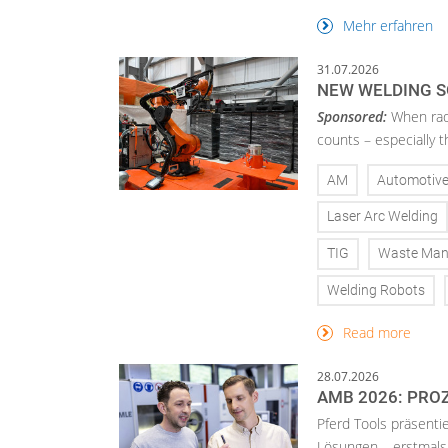
Mehr erfahren
31.07.2026
NEW WELDING S
Sponsored:
When radi
counts – especially 
AM
Automotiv
Laser Arc Welding
TIG
Waste Ma
Welding Robots
Read more
28.07.2026
AMB 2026: PRO
Pferd Tools präsenti
Lösungen – erstmals