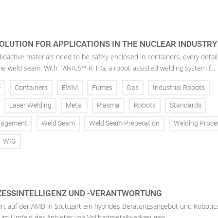
OLUTION FOR APPLICATIONS IN THE NUCLEAR INDUSTRY
oactive materials need to be safely enclosed in containers, every detail
the weld seam. With TANICS™ R-TIG, a robot-assisted welding system f...
e
Containers
EWM
Fumes
Gas
Industrial Robots
Laser Welding
Metal
Plasma
Robots
Standards
nagement
Weld Seam
Weld Seam Preperation
Welding Proce
WIG
ZESSINTELLIGENZ UND -VERANTWORTUNG
ert auf der AMB in Stuttgart ein hybrides Beratungsangebot und Robotic
 im Umfeld der Anbieter von Vollhartmetallwerkzeugen.