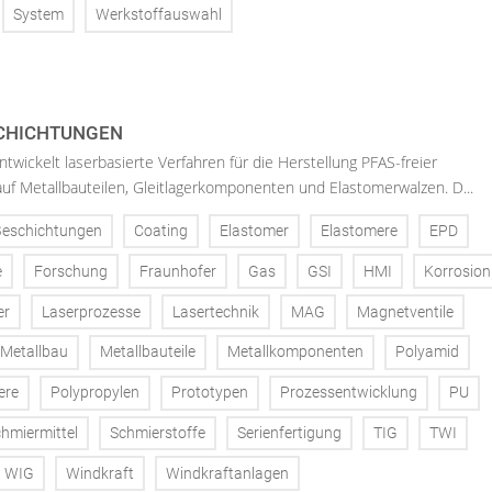
System
Werkstoffauswahl
SCHICHTUNGEN
twickelt laserbasierte Verfahren für die Herstellung PFAS-freier
uf Metallbauteilen, Gleitlagerkomponenten und Elastomerwalzen. D...
Beschichtungen
Coating
Elastomer
Elastomere
EPD
e
Forschung
Fraunhofer
Gas
GSI
HMI
Korrosion
er
Laserprozesse
Lasertechnik
MAG
Magnetventile
Metallbau
Metallbauteile
Metallkomponenten
Polyamid
ere
Polypropylen
Prototypen
Prozessentwicklung
PU
hmiermittel
Schmierstoffe
Serienfertigung
TIG
TWI
WIG
Windkraft
Windkraftanlagen