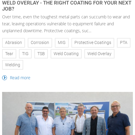
WELD OVERLAY - THE RIGHT COATING FOR YOUR NEXT
JOB?
Over time, even the toughest metal parts can succumb to wear and
tear, leaving operations vulnerable to equipment failure and
unplanned downtime. Protective coatings, suc...
Abrasion
Corrosion
MIG
Protective Coatings
PTA
Tear
TIG
TSB
Weld Coating
Weld Overlay
Welding
Read more