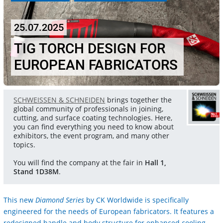
25.07.2025
TIG TORCH DESIGN FOR
EUROPEAN FABRICATORS
SCHWEISSEN & SCHNEIDEN
brings together the
global community of professionals in joining,
cutting, and surface coating technologies. Here,
you can find everything you need to know about
exhibitors, the event program, and many other
topics.
You will find the company at the fair in
Hall 1,
Stand 1D38M
.
This new
Diamond Series
by CK Worldwide is specifically
engineered for the needs of European fabricators. It features a
redesigned handle and body structure for enhanced cooling,