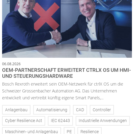
06.08.2026
OEM-PARTNERSCHAFT ERWEITERT CTRLX OS UM HMI-
UND STEUERUNGSHARDWARE
Bosch Rexroth erweitert sein OEM-Netzwerk für ctrlX OS um die
Schweizer Grossenbacher Automation AG. Das Unternehmen
entwickelt und vertreibt künftig eigene Smart Panels,...
Anlagenbau
Automatisierung
CAD
Controller
Cyber Resilience Act
IEC 62443
Industrielle Anwendungen
Maschinen- und Anlagenbau
PE
Resilience