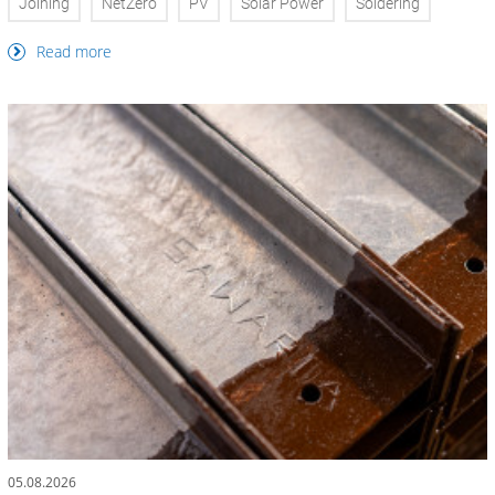
Joining
NetZero
PV
Solar Power
Soldering
Read more
05.08.2026