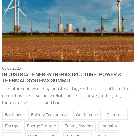
06.08.2026
INDUSTRIAL ENERGY INFRASTRUCTURE, POWER &
THERMAL SYSTEMS SUMMIT
The future energy use by industry at large will be a critical factor for
competitiveness. Securing reliable industrial power, redesigning
thermal infrastructure and build...
Batteries
Battery Technology
Conference
Congress
Energy
Energy Storage
Energy System
Industry