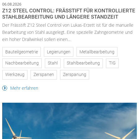
06.08.2026
Z12 STEEL CONTROL: FRÄSSTIFT FÜR KONTROLLIERTE
STAHLBEARBEITUNG UND LÄNGERE STANDZEIT
Der Frässtift Z12 Steel Control von Lukas-Erzett ist für die manuelle
Bearbeitung von Stahl ausgelegt. Eine spezielle Zahngeometrie und
ein hoher Drallwinkel sollen einen...
Bauteilgeometrie
Legierungen
Metallbearbeitung
Nachbearbeitung
Stahl
Stahlbearbeitung
TIG
Werkzeug
Zerspanen
Zerspanung
Mehr erfahren