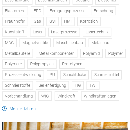
Beschichtung
Beschichtungen
Coating
Elastomer
Elastomere
EPD
Fertigungsprozesse
Forschung
Fraunhofer
Gas
GSI
HMI
Korrosion
Kunststoff
Laser
Laserprozesse
Lasertechnik
MAG
Magnetventile
Maschinenbau
Metallbau
Metallbauteile
Metallkomponenten
Polyamid
Polymer
Polymere
Polypropylen
Prototypen
Prozessentwicklung
PU
Schichtdicke
Schmiermittel
Schmierstoffe
Serienfertigung
TIG
TWI
Vorbehandlung
WIG
Windkraft
Windkraftanlagen
Mehr erfahren