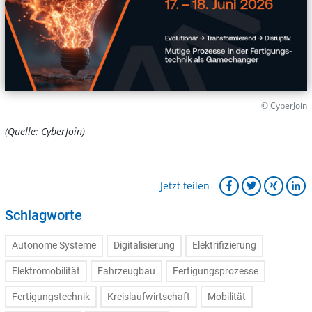
© CyberJoin
(Quelle: CyberJoin)
Jetzt teilen
Schlagworte
Autonome Systeme
Digitalisierung
Elektrifizierung
Elektromobilität
Fahrzeugbau
Fertigungsprozesse
Fertigungstechnik
Kreislaufwirtschaft
Mobilität