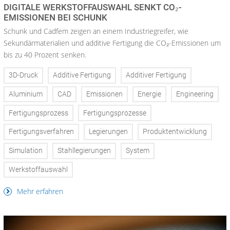
DIGITALE WERKSTOFFAUSWAHL SENKT CO₂-
EMISSIONEN BEI SCHUNK
Schunk und Cadfem zeigen an einem Industriegreifer, wie
Sekundärmaterialien und additive Fertigung die CO₂-Emissionen um
bis zu 40 Prozent senken.
3D-Druck
Additive Fertigung
Additiver Fertigung
Aluminium
CAD
Emissionen
Energie
Engineering
Fertigungsprozess
Fertigungsprozesse
Fertigungsverfahren
Legierungen
Produktentwicklung
Simulation
Stahllegierungen
System
Werkstoffauswahl
Mehr erfahren