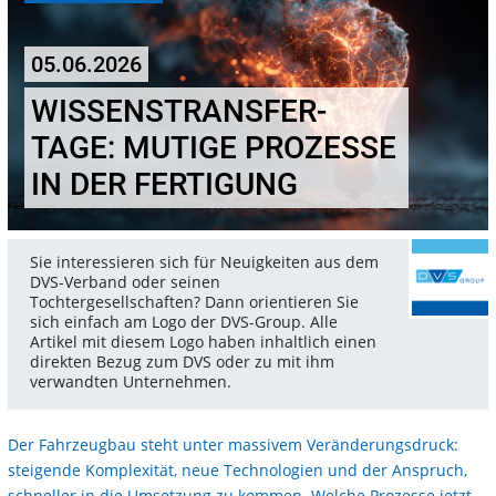
05.06.2026
WISSENSTRANSFER-
TAGE: MUTIGE PROZESSE
IN DER FERTIGUNG
Sie interessieren sich für Neuigkeiten aus dem
DVS-Verband oder seinen
Tochtergesellschaften? Dann orientieren Sie
sich einfach am Logo der DVS-Group. Alle
Artikel mit diesem Logo haben inhaltlich einen
direkten Bezug zum DVS oder zu mit ihm
verwandten Unternehmen.
Der Fahrzeugbau steht unter massivem Veränderungsdruck:
steigende Komplexität, neue Technologien und der Anspruch,
schneller in die Umsetzung zu kommen. Welche Prozesse jetzt