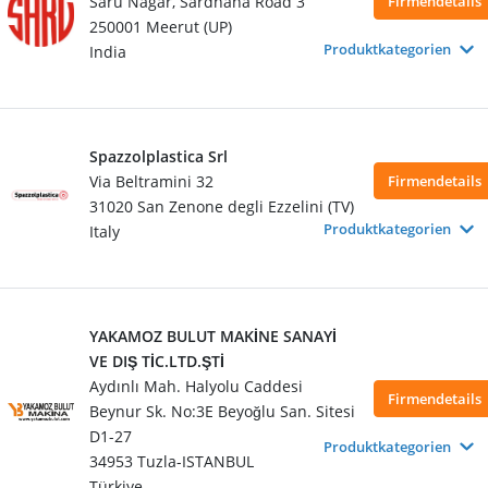
Saru Nagar, Sardhana Road 3
Firmendetails
250001 Meerut (UP)
Produktkategorien
India
Spazzolplastica Srl
Via Beltramini 32
Firmendetails
31020 San Zenone degli Ezzelini (TV)
Produktkategorien
Italy
YAKAMOZ BULUT MAKİNE SANAYİ
VE DIŞ TİC.LTD.ŞTİ
Aydınlı Mah. Halyolu Caddesi
Firmendetails
Beynur Sk. No:3E Beyoğlu San. Sitesi
D1-27
Produktkategorien
34953 Tuzla-ISTANBUL
Türkiye