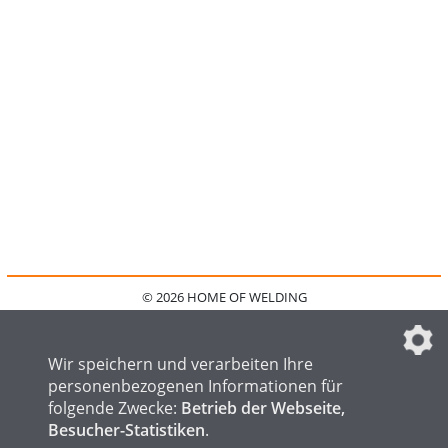
© 2026 HOME OF WELDING
HOME
KONTAKT
MEDIADATEN
DATENSCHUTZ
IMPRESSUM
FAQ
DATENSCHUTZEINSTELLUNGEN
Wir speichern und verarbeiten Ihre
personenbezogenen Informationen für
folgende Zwecke:
Betrieb der Webseite,
Besucher-Statistiken
.
HOME OF STEEL
HOME OF FOUNDRY