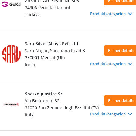
Ankara CAD. Seyhli No:306
Firmendetails
34906 Pendik-Istanbul
Produktkategorien
Türkiye
Saru Silver Alloys Pvt. Ltd.
Saru Nagar, Sardhana Road 3
Firmendetails
250001 Meerut (UP)
Produktkategorien
India
Spazzolplastica Srl
Via Beltramini 32
Firmendetails
31020 San Zenone degli Ezzelini (TV)
Produktkategorien
Italy