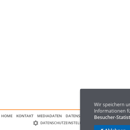
Wir speichern u
Informationen f
HOME
KONTAKT
MEDIADATEN
DATENSCHUTZ
IMPRESSUM
FAQ
Besucher-Statis
DATENSCHUTZEINSTELLUNGEN