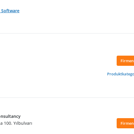
/ Software
Firmen
Produktkatego
onsultancy
 100. Yılbulvarı
Firmen