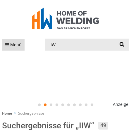
S
Menü
- Anzeige -
Home
Suchergebnisse
Suchergebnisse für „IIW“
49