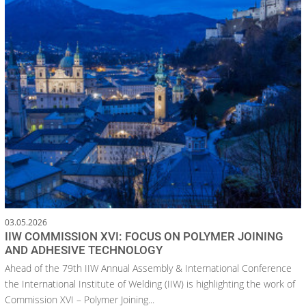
03.05.2026
IIW COMMISSION XVI: FOCUS ON POLYMER JOINING
AND ADHESIVE TECHNOLOGY
Ahead of the 79th IIW Annual Assembly & International Conference
the International Institute of Welding (IIW) is highlighting the work of
Commission XVI – Polymer Joining...