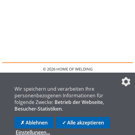
© 2026 HOME OF WELDING
HOME
KONTAKT
MEDIADATEN
DATENSCHUTZ
IMPRESSUM
FAQ
DATENSCHUTZEINSTELLUNGEN
Wir speichern und verarbeiten Ihre
personenbezogenen Informationen für
folgende Zwecke:
Betrieb der Webseite,
Besucher-Statistiken
.
HOME OF STEEL
HOME OF FOUNDRY
HOME OF LOGISTICS
✗ Ablehnen
✓ Alle akzeptieren
Einstellungen
...