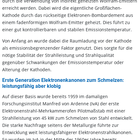
durch die Verwendung von indirekt geheizten Wolfram-Emittern
erreicht werden. Dabei wird die eigentliche Großflächen-
Kathode durch das rückseitige Elektronen-Bombardement aus
einem fadenförmigen Wolfram-Emitter geheizt. Dies führt zu
einer gut kontrollierbaren und stabilen Emissionstemperatur.
Von Anfang an wurde dabei die Raumladung vor der Kathode
als emissionsbegrenzender Faktor genutzt. Dies sorgte für die
nötige Stabilität der Strahlleistung und Strahlqualität
gegenüber Schwankungen der Emissionstemperatur oder
Alterung der Kathoden.
Erste Generation Elektronenkanonen zum Schmelzen:
leistungsfähig aber klobig
Auf dieser Basis wurde bereits 1959 im damaligen
Forschungsinstitut Manfred von Ardenne (IvA) der erste
Elektronenstrahl-Mehrkammerofen Pilotmaßstab mit einer
Strahlleistung von 45 kW zum Schmelzen von Stahl entwickelt.
Die starke Nachfrage seitens der Metallurgie führte zur
Entwicklung weit leistungsfähigerer Elektronenstrahlkanonen.
So wurden im IvA in der Mitte der 1960er Jahre bereits