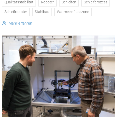
Qualitätsstabilität
Roboter
Schleifen
Schleifprozess
Schleifroboter
Stahlbau
Wärmeeinflusszone
Mehr erfahren