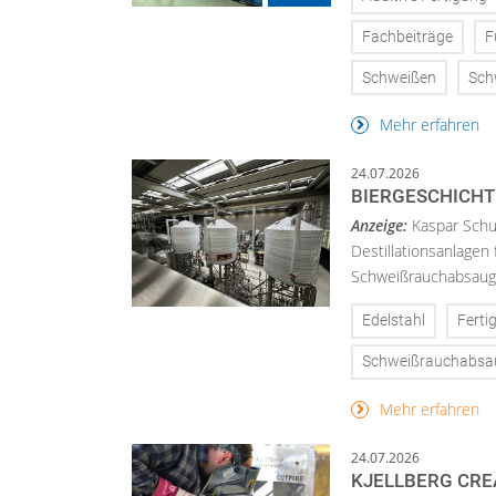
Fachbeiträge
F
Schweißen
Sch
Mehr erfahren
24.07.2026
BIERGESCHICHT
Anzeige:
Kaspar Schu
Destillationsanlagen
Schweißrauchabsaugu
Edelstahl
Ferti
Schweißrauchabs
Mehr erfahren
24.07.2026
KJELLBERG CRE