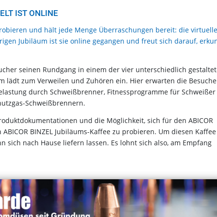
ELT IST ONLINE
obieren und hält jede Menge Überraschungen bereit: die virtuell
igen Jubiläum ist sie online gegangen und freut sich darauf, erku
her seinen Rundgang in einem der vier unterschiedlich gestalte
 lädt zum Verweilen und Zuhören ein. Hier erwarten die Besuche
elastung durch Schweißbrenner, Fitnessprogramme für Schweißer
hutzgas-Schweißbrennern.
roduktdokumentationen und die Möglichkeit, sich für den ABICOR
 ABICOR BINZEL Jubiläums-Kaffee zu probieren. Um diesen Kaffee
n sich nach Hause liefern lassen. Es lohnt sich also, am Empfang