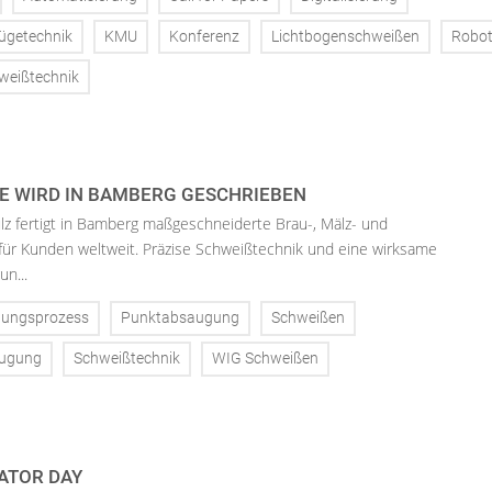
ügetechnik
KMU
Konferenz
Lichtbogenschweißen
Robot
weißtechnik
E WIRD IN BAMBERG GESCHRIEBEN
lz fertigt in Bamberg maßgeschneiderte Brau-, Mälz- und
 für Kunden weltweit. Präzise Schweißtechnik und eine wirksame
n...
gungsprozess
Punktabsaugung
Schweißen
augung
Schweißtechnik
WIG Schweißen
ATOR DAY