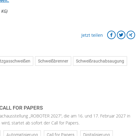
welt.
 KG)
Jetzt teilen
tzgasschweißen
Schweißbrenner
Schweißrauchabsaugung
 CALL FOR PAPERS
Fachausstellung „ROBOTER 2027“, die am 16. und 17. Februar 2027 in
wird, startet ab sofort der Call for Papers.
Automatisierung
Call for Papers
Digitalisierung