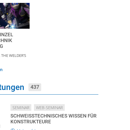
INZEL
CHNIK
KG
 THE WELDER’S
en
ltungen
437
SEMINAR
WEB-SEMINAR
SCHWEISSTECHNISCHES WISSEN FÜR K
ONSTRUKTEURE
t