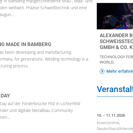
igt in Bamberg maßgeschneiderte Brau-, Mälz- und
nden weltweit. Präzise Schweißtechnik und eine
ugun...
ALEXANDER B
SCHWEISSTE
ING MADE IN BAMBERG
GMBH & CO. 
has been developing and manufacturing
TECHNOLOGY FOR
many, for generations. Welding technology is a
WORLD.
cturing process.
Mehr erfahr
Veransta
 DAY
 Day auf der Förderbrücke F60 in Lichterfeld
wender und digitale Metallbau-Community
10. – 11.11.2026
en....
Essen/online,
Deutschland/Interne