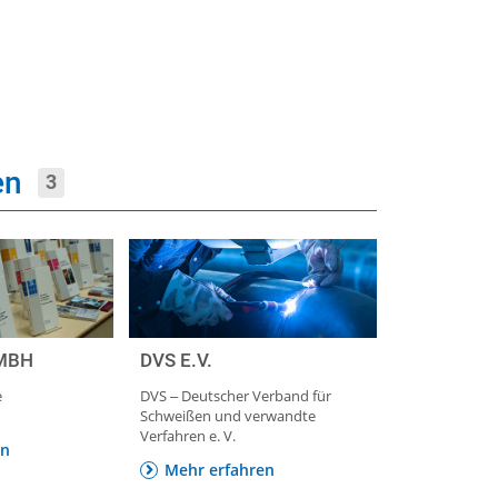
men
3
MBH
DVS E.V.
e
DVS ‒ Deutscher Verband für
Schweißen und verwandte
Verfahren e. V.
en
Mehr erfahren