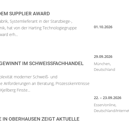
DEM SUPPLIER AWARD
brik, Systemlieferant in der Stanzbiege-,
01.10.2026
ik, hat von der Harting Technologiegruppe
ard erh...
29.09.2026
EWINNT IM SCHWEISSFACHHANDEL A
München,
Deutschland
lexität moderner Schweiß- und
ie Anforderungen an Beratung, Prozesskenntnisse
jellberg Finste...
22. – 23.09.2026
Essen/online,
Deutschland/Interne
 IN OBERHAUSEN ZEIGT AKTUELLE