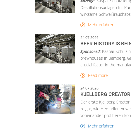
Anzeige:
Kaspar Schulz fert
Destillationsanlagen für Ku
wirksame Schweißrauchabsa
Mehr erfahren
24.07.2026
BEER HISTORY IS BE
Sponsored:
Kaspar Schulz 
brewhouses in Bamberg, Ger
crucial factor in the manufa
Read more
24.07.2026
KJELLBERG CREATOR
Der erste Kjellberg Creator
zeigte, wie Hersteller, An
voneinander profitieren könn
Mehr erfahren