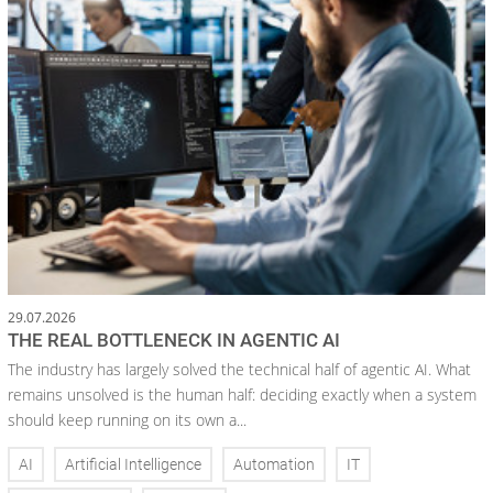
29.07.2026
THE REAL BOTTLENECK IN AGENTIC AI
The industry has largely solved the technical half of agentic AI. What
remains unsolved is the human half: deciding exactly when a system
should keep running on its own a...
AI
Artificial Intelligence
Automation
IT