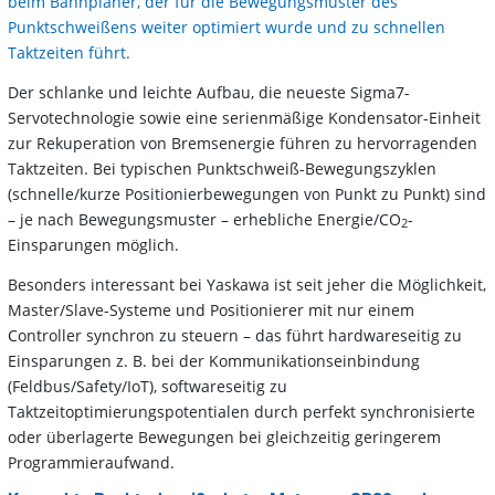
beim Bahnplaner, der für die Bewegungsmuster des
Punktschweißens weiter optimiert wurde und zu schnellen
Taktzeiten führt.
Der schlanke und leichte Aufbau, die neueste Sigma7-
Servotechnologie sowie eine serienmäßige Kondensator-Einheit
zur Rekuperation von Bremsenergie führen zu hervorragenden
Taktzeiten. Bei typischen Punktschweiß-Bewegungszyklen
(schnelle/kurze Positionierbewegungen von Punkt zu Punkt) sind
– je nach Bewegungsmuster – erhebliche Energie/CO
-
2
Einsparungen möglich.
Besonders interessant bei Yaskawa ist seit jeher die Möglichkeit,
Master/Slave-Systeme und Positionierer mit nur einem
Controller synchron zu steuern – das führt hardwareseitig zu
Einsparungen z. B. bei der Kommunikationseinbindung
(Feldbus/Safety/IoT), softwareseitig zu
Taktzeitoptimierungspotentialen durch perfekt synchronisierte
oder überlagerte Bewegungen bei gleichzeitig geringerem
Programmieraufwand.