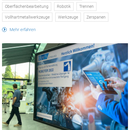
Oberflächenbearbeitung
Robotik
Trennen
Vollhartmetallwerkzeuge
Werkzeuge
Zerspanen
Mehr erfahren