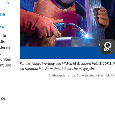
eilen
ilfe-
en.
 für
die
deren
d
gungen.
Für die richtige Wartung von MIG/MAG-Brennern hat ABICOR BI
nnt und
ein Handbuch in Form eines E-Books herausgegeben.
© Alexander Binzel Schweisstechnik GmbH &
 KG)