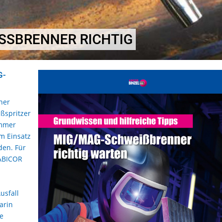
SSBRENNER RICHTIG
G-
ner
ißspritzer
ammer
im Einsatz
den. Für
 ABICOR
usfall
arin
e