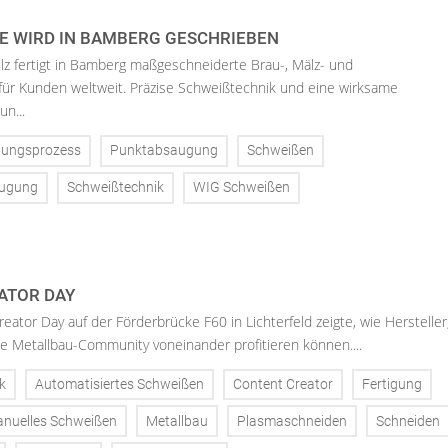
E WIRD IN BAMBERG GESCHRIEBEN
lz fertigt in Bamberg maßgeschneiderte Brau-, Mälz- und
 für Kunden weltweit. Präzise Schweißtechnik und eine wirksame
n...
gungsprozess
Punktabsaugung
Schweißen
augung
Schweißtechnik
WIG Schweißen
ATOR DAY
reator Day auf der Förderbrücke F60 in Lichterfeld zeigte, wie Hersteller
e Metallbau-Community voneinander profitieren können....
k
Automatisiertes Schweißen
Content Creator
Fertigung
nuelles Schweißen
Metallbau
Plasmaschneiden
Schneiden