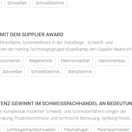
Schweißen
Schweißtechnik
MIT DEM SUPPLIER AWARD
hinenfabrik, Systemlieferant in der Stanzbiege-, Schweiß- und
von der Harting Technologiegruppe (Espelkamp) den Supplier Award erh.
Automation
Biegetechnik
Elektromobilität
Maschinenbau
Schweißen
Schweißtechnik
Stanztechnik
NZ GEWINNT IM SCHWEISSFACHHANDEL AN BEDEUTUN
 Komplexität moderner Schweiß- und Schneidverfahren steigen die
atung, Prozesskenntnisse und technische Betreuung. Kjellberg Finste..
Lichtbogenhandschweißen
Plasmafugen
Plasmaschneiden