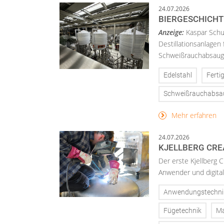
24.07.2026
BIERGESCHICHT
Anzeige:
Kaspar Schu
Destillationsanlagen
Schweißrauchabsaugu
Edelstahl
Ferti
Schweißrauchabs
Mehr erfahren
24.07.2026
KJELLBERG CRE
Der erste Kjellberg C
Anwender und digital
Anwendungstechni
Fügetechnik
Ma