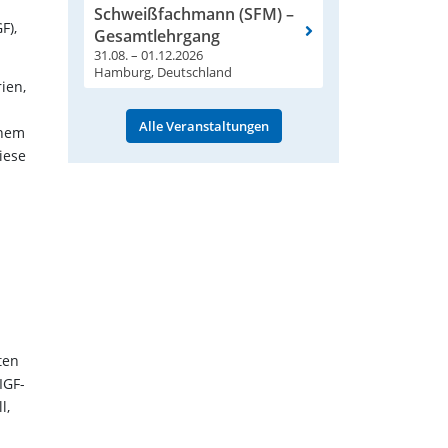
Schweißfachmann (SFM) –
F),
Gesamtlehrgang
31.08. – 01.12.2026
Hamburg, Deutschland
ien,
Alle Veranstaltungen
inem
iese
ten
IGF-
l,