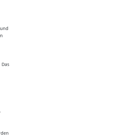
 und
en
. Das
-
rden