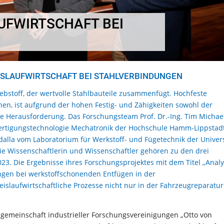
UFWIRTSCHAFT BEI
ISLAUFWIRTSCHAFT BEI STAHLVERBINDUNGEN
ebstoff, der wertvolle Stahlbauteile zusammenfügt. Hochfeste
en, ist aufgrund der hohen Festig- und Zähigkeiten sowohl der
ße Herausforderung. Das Forschungsteam Prof. Dr.-Ing. Tim Michae
Fertigungstechnologie Mechatronik der Hochschule Hamm-Lippstad
dalla vom Laboratorium für Werkstoff- und Fügetechnik der Univers
Die Wissenschaftlerin und Wissenschaftler gehören zu den drei
023. Die Ergebnisse ihres Forschungsprojektes mit dem Titel „Anal
ngen bei werkstoffschonenden Entfügen in der
islaufwirtschaftliche Prozesse nicht nur in der Fahrzeugreparatur
sgemeinschaft industrieller Forschungsvereinigungen „Otto von