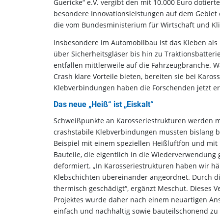
Guericke“ e.V. vergibt den mit 10.000 Euro dotiert
besondere Innovationsleistungen auf dem Gebiet d
die vom Bundesministerium für Wirtschaft und Kli
Insbesondere im Automobilbau ist das Kleben als
über Sicherheitsgläser bis hin zu Traktionsbatter
entfallen mittlerweile auf die Fahrzeugbranche. 
Crash klare Vorteile bieten, bereiten sie bei Kar
Klebverbindungen haben die Forschenden jetzt erf
Das neue „Heiß“ ist „Eiskalt“
Schweißpunkte an Karosseriestrukturen werden mi
crashstabile Klebverbindungen mussten bislang b
Beispiel mit einem speziellen Heißluftfön und mit
Bauteile, die eigentlich in die Wiederverwendun
deformiert. „In Karosseriestrukturen haben wir h
Klebschichten übereinander angeordnet. Durch d
thermisch geschädigt“, ergänzt Meschut. Dieses V
Projektes wurde daher nach einem neuartigen Ansa
einfach und nachhaltig sowie bauteilschonend zu 