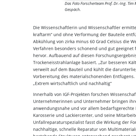
Das Foto Forscherteam Prof. Dr.-Ing. Tim 
Gespäch.
Die Wissenschaftlerin und Wissenschaftler ermitte
kraftarm“ und ohne Verformung der Bauteile entfü
Abkühlung von zirka minus 60 Grad Celsius die We
Verfahren besonders schonend und gut geeignet für 
hervor. Aufbauend auf diesen Forschungsergebnis
Trockeneisstrahlanlage basiert. „Zur besseren K
verweilt auf dem Bauteil und kühlt die darunterli
Vorbereitung des materialschonenden Entfügens.
„Extrem wirtschaftlich und nachhaltig“
Innerhalb von IGF-Projekten forschen Wissenscha
Unternehmerinnen und Unternehmer bringen ihre l
anwendungsnahe und vor allem bedarfsgerechte Fo
Karosserie und Lackiercenter, und seine Mitarbeit
Unfallreparaturspezialist fasst die Wirkung der F
nachhaltige, schnelle Reparatur von Multimateria