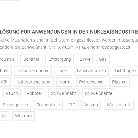
LÖSUNG FÜR ANWENDUNGEN IN DER NUKLEARINDUSTRIE
ktive Materialien sicher in Behältern eingeschlossen werden müssen, z
sondere die Schweißnaht. Mit TANICS™ R-TIG, einem robotergestützt...
ndustrie
Behälter
Entsorgung
EWM
Gas
ahren
Industrieroboter
Laser
Laserverfahren
Lichtbogen
ität
Nahtvorbereitung
Norm
Petrochemie
Plasma
Rauch
Roboter
Schweißnaht
Schweißnähte
Stromquellen
Technologie
TIG
Verzug
Wasserstoff
aft
Wolfram