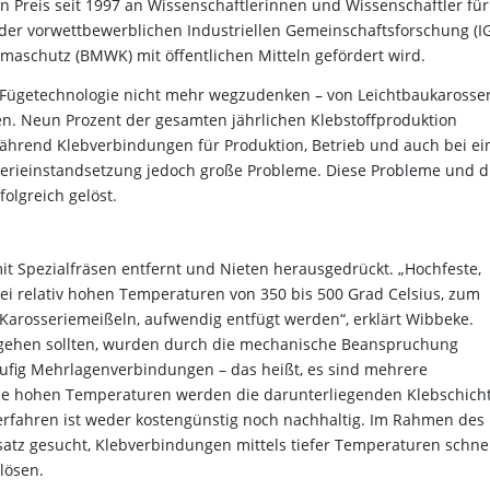
en Preis seit 1997 an Wissenschaftlerinnen und Wissenschaftler für
er vorwettbewerblichen Industriellen Gemeinschaftsforschung (IG
maschutz (BMWK) mit öffentlichen Mitteln gefördert wird.
 Fügetechnologie nicht mehr wegzudenken – von Leichtbaukarosser
ien. Neun Prozent der gesamten jährlichen Klebstoffproduktion
Während Klebverbindungen für Produktion, Betrieb und auch bei e
osserieinstandsetzung jedoch große Probleme. Diese Probleme und d
olgreich gelöst.
t Spezialfräsen entfernt und Nieten herausgedrückt. „Hochfeste,
ei relativ hohen Temperaturen von 350 bis 500 Grad Celsius, zum
 Karosseriemeißeln, aufwendig entfügt werden“, erklärt Wibbeke.
g gehen sollten, wurden durch die mechanische Beanspruchung
äufig Mehrlagenverbindungen – das heißt, es sind mehrere
ie hohen Temperaturen werden die darunterliegenden Klebschich
erfahren ist weder kostengünstig noch nachhaltig. Im Rahmen des 
tz gesucht, Klebverbindungen mittels tiefer Temperaturen schnel
lösen.