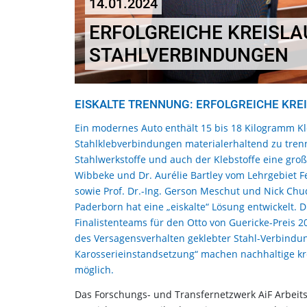
14.01.2024
ERFOLGREICHE KREISLA
STAHLVERBINDUNGEN
EISKALTE TRENNUNG: ERFOLGREICHE KRE
Ein modernes Auto enthält 15 bis 18 Kilogramm Kl
Stahlklebverbindungen materialerhaltend zu trenn
Stahlwerkstoffe und auch der Klebstoffe eine gro
Wibbeke und Dr. Aurélie Bartley vom Lehrgebiet 
sowie Prof. Dr.-Ing. Gerson Meschut und Nick Chu
Paderborn hat eine „eiskalte“ Lösung entwickelt. 
Finalistenteams für den Otto von Guericke-Preis 2
des Versagensverhalten geklebter Stahl-Verbindu
Karosserieinstandsetzung“ machen nachhaltige kre
möglich.
Das Forschungs- und Transfernetzwerk AiF Arbeit