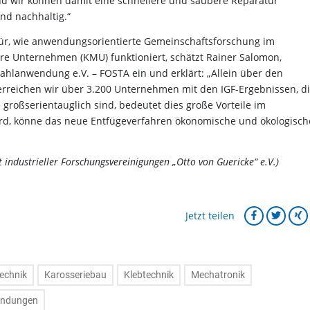
d wir können damit eine schnellere und saubere Reparatur
und nachhaltig.“
afür, wie anwendungsorientierte Gemeinschaftsforschung im
ere Unternehmen (KMU) funktioniert, schätzt Rainer Salomon,
ahlanwendung e.V. – FOSTA ein und erklärt: „Allein über den
erreichen wir über 3.200 Unternehmen mit den IGF-Ergebnissen, d
 großserientauglich sind, bedeutet dies große Vorteile im
 wird, könne das neue Entfügeverfahren ökonomische und ökologisch
t industrieller Forschungsvereinigungen „Otto von Guericke“ e.V.)
Jetzt teilen
echnik
Karosseriebau
Klebtechnik
Mechatronik
bindungen