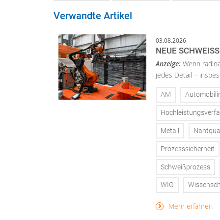
Verwandte Artikel
03.08.2026
NEUE SCHWEISS
Anzeige:
Wenn radioa
jedes Detail – insbe
AM
Automobili
Hochleistungsverf
Metall
Nahtqual
Prozesssicherheit
Schweißprozess
WIG
Wissensch
Mehr erfahren