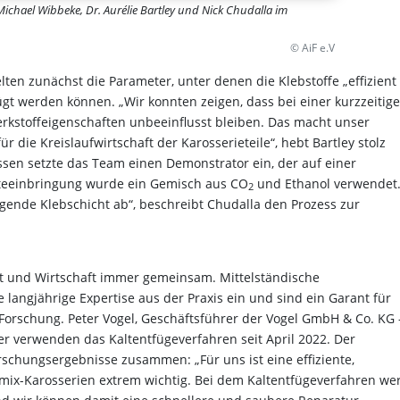
Michael Wibbeke, Dr. Aurélie Bartley und Nick Chudalla im
© AiF e.V
lten zunächst die Parameter, unter denen die Klebstoffe „effizient
gt werden können. „Wir konnten zeigen, dass bei einer kurzzeitig
rkstoffeigenschaften unbeeinflusst bleiben. Das macht unser
die Kreislaufwirtschaft der Karosserieteile“, hebt Bartley stolz
sen setzte das Team einen Demonstrator ein, der auf einer
älteeinbringung wurde ein Gemisch aus CO
und Ethanol verwendet
2
egende Klebschicht ab“, beschreibt Chudalla den Prozess zur
ft und Wirtschaft immer gemeinsam. Mittelständische
angjährige Expertise aus der Praxis ein und sind ein Garant für
rschung. Peter Vogel, Geschäftsführer der Vogel GmbH & Co. KG 
er verwenden das Kaltentfügeverfahren seit April 2022. Der
orschungsergebnisse zusammen: „Für uns ist eine effiziente,
lmix-Karosserien extrem wichtig. Bei dem Kaltentfügeverfahren we