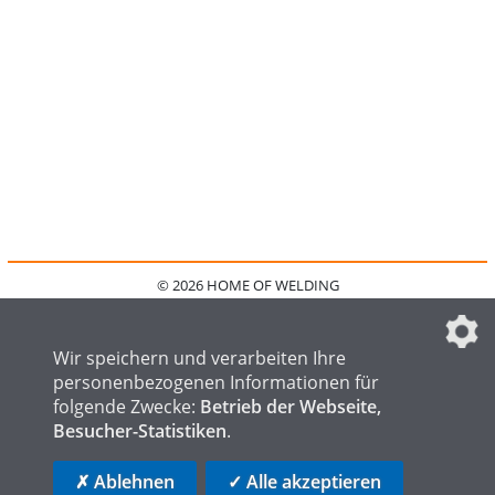
© 2026 HOME OF WELDING
HOME
KONTAKT
MEDIADATEN
DATENSCHUTZ
IMPRESSUM
FAQ
DATENSCHUTZEINSTELLUNGEN
Wir speichern und verarbeiten Ihre
personenbezogenen Informationen für
folgende Zwecke:
Betrieb der Webseite,
Besucher-Statistiken
.
HOME OF STEEL
HOME OF FOUNDRY
HOME OF LOGISTICS
✗ Ablehnen
✓ Alle akzeptieren