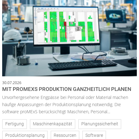
30.07.2026
MIT PROMEXS PRODUKTION GANZHEITLICH PLANEN
Unvorhergesehene Engpässe bei Personal oder Material machen
häufige Anpassungen der Produktionsplanung notwendig. Die
software proMExS berücksichtigt Maschinen, Personal...
Fertigung
Maschinenkapazität
Planungssicherheit
Produktionsplanung
Ressourcen
Software