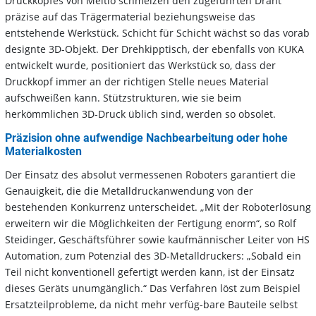
Druckkopfes von Meltio schmelzen den zugeführten Draht
präzise auf das Trägermaterial beziehungsweise das
entstehende Werkstück. Schicht für Schicht wächst so das vorab
designte 3D-Objekt. Der Drehkipptisch, der ebenfalls von KUKA
entwickelt wurde, positioniert das Werkstück so, dass der
Druckkopf immer an der richtigen Stelle neues Material
aufschweißen kann. Stützstrukturen, wie sie beim
herkömmlichen 3D-Druck üblich sind, werden so obsolet.
Präzision ohne aufwendige Nachbearbeitung oder hohe
Materialkosten
Der Einsatz des absolut vermessenen Roboters garantiert die
Genauigkeit, die die Metalldruckanwendung von der
bestehenden Konkurrenz unterscheidet. „Mit der Roboterlösung
erweitern wir die Möglichkeiten der Fertigung enorm“, so Rolf
Steidinger, Geschäftsführer sowie kaufmännischer Leiter von HS
Automation, zum Potenzial des 3D-Metalldruckers: „Sobald ein
Teil nicht konventionell gefertigt werden kann, ist der Einsatz
dieses Geräts unumgänglich.“ Das Verfahren löst zum Beispiel
Ersatzteilprobleme, da nicht mehr verfüg-bare Bauteile selbst