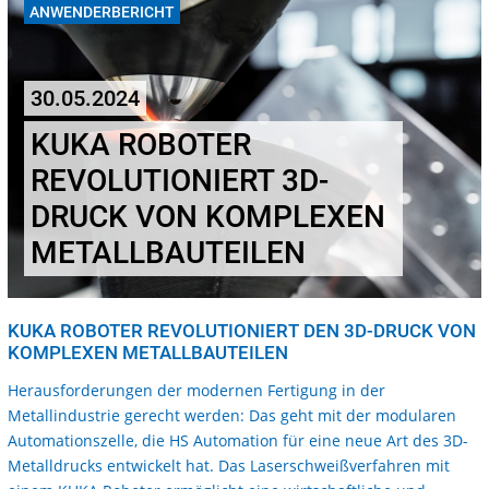
ANWENDERBERICHT
30.05.2024
KUKA ROBOTER
REVOLUTIONIERT 3D-
DRUCK VON KOMPLEXEN
METALLBAUTEILEN
KUKA ROBOTER REVOLUTIONIERT DEN 3D-DRUCK VON
KOMPLEXEN METALLBAUTEILEN
Herausforderungen der modernen Fertigung in der
Metallindustrie gerecht werden: Das geht mit der modularen
Automationszelle, die HS Automation für eine neue Art des 3D-
Metalldrucks entwickelt hat. Das Laserschweißverfahren mit