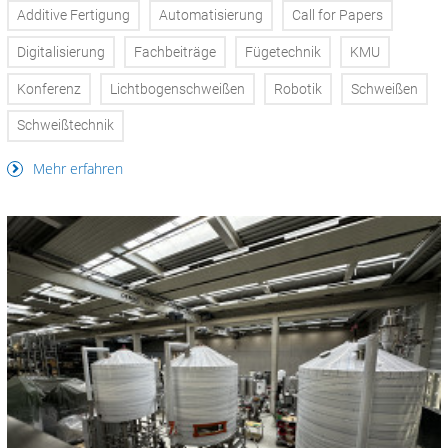
Additive Fertigung
Automatisierung
Call for Papers
Digitalisierung
Fachbeiträge
Fügetechnik
KMU
Konferenz
Lichtbogenschweißen
Robotik
Schweißen
Schweißtechnik
Mehr erfahren