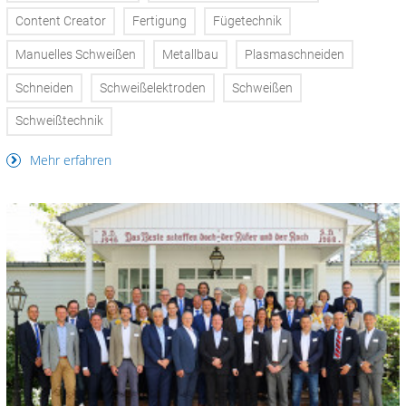
Content Creator
Fertigung
Fügetechnik
Manuelles Schweißen
Metallbau
Plasmaschneiden
Schneiden
Schweißelektroden
Schweißen
Schweißtechnik
Mehr erfahren