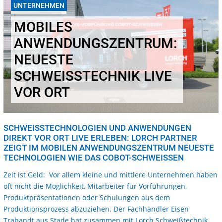
26.08.2019
UNTERNEHMEN
MOBILES
ANWENDUNGSZENTRUM:
NEUESTE
SCHWEISSTECHNIK LIVE V
OR ORT
SCHWEISSTECHNOLOGIEN UND ANWENDUNGEN D
IREKT VOR ORT LIVE ERLEBEN: LORCH PARTNER Z
EIGT IM MOBILEN ANWENDUNGSZENTRUM NEUESTE T
ECHNOLOGIEN WIE DAS COBOT-SCHWEISSEN
Zeit ist Geld: Vor allem kleine und mittlere Unternehmen haben
oft nicht die Möglichkeit, Mitarbeiter für Vorführungen,
Produktpräsentationen oder Schulungen aus dem
Produktionsprozess abzuziehen. Der Fachhändler Eisen
Trabandt aus Stade hat zusammen mit Lorch Schweißtechnik