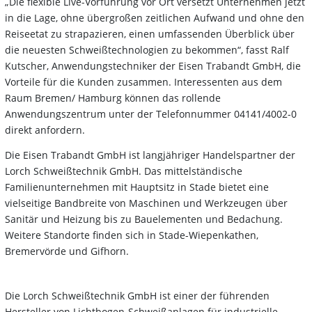
„Die flexible Live-Vorführung vor Ort versetzt Unternehmen jetzt
in die Lage, ohne übergroßen zeitlichen Aufwand und ohne den
Reiseetat zu strapazieren, einen umfassenden Überblick über
die neuesten Schweißtechnologien zu bekommen“, fasst Ralf
Kutscher, Anwendungstechniker der Eisen Trabandt GmbH, die
Vorteile für die Kunden zusammen. Interessenten aus dem
Raum Bremen/ Hamburg können das rollende
Anwendungszentrum unter der Telefonnummer 04141/4002-0
direkt anfordern.
Die Eisen Trabandt GmbH ist langjähriger Handelspartner der
Lorch Schweißtechnik GmbH. Das mittelständische
Familienunternehmen mit Hauptsitz in Stade bietet eine
vielseitige Bandbreite von Maschinen und Werkzeugen über
Sanitär und Heizung bis zu Bauelementen und Bedachung.
Weitere Standorte finden sich in Stade-Wiepenkathen,
Bremervörde und Gifhorn.
Die Lorch Schweißtechnik GmbH ist einer der führenden
Hersteller von Lichtbogen-Schweißanlagen für industrielle